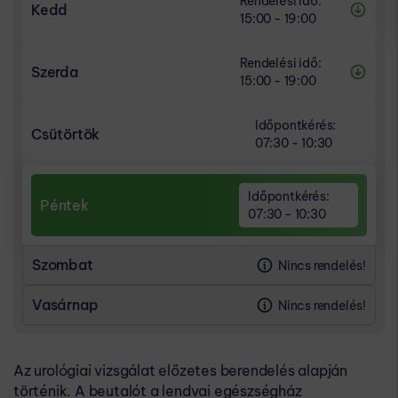
Rendelési idő:
Kedd
15:00 - 19:00
RENDELÉSI IDŐ
Rendelési idő:
15:00 - 19:00
Szerda
15:00 - 19:00
IDŐPONTKÉRÉS
RENDELÉSI IDŐ
07:30 - 10:30
Időpontkérés:
15:00 - 19:00
Csütörtök
07:30 - 10:30
IDŐPONTKÉRÉS
07:30 - 10:30
Időpontkérés:
Péntek
07:30 - 10:30
Szombat
Nincs rendelés!
Vasárnap
Nincs rendelés!
Az urológiai vizsgálat előzetes berendelés alapján
történik. A beutalót a lendvai egészségház