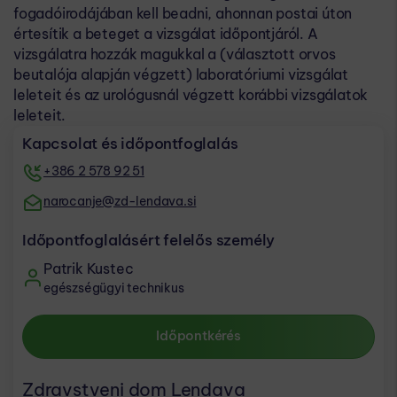
fogadóirodájában kell beadni, ahonnan postai úton
értesítik a beteget a vizsgálat időpontjáról. A
vizsgálatra hozzák magukkal a (választott orvos
beutalója alapján végzett) laboratóriumi vizsgálat
leleteit és az urológusnál végzett korábbi vizsgálatok
leleteit.
Kapcsolat és időpontfoglalás
+386 2 578 92 51
narocanje@zd-lendava.si
Időpontfoglalásért felelős személy
Patrik Kustec
egészségügyi technikus
Időpontkérés
Zdravstveni dom Lendava