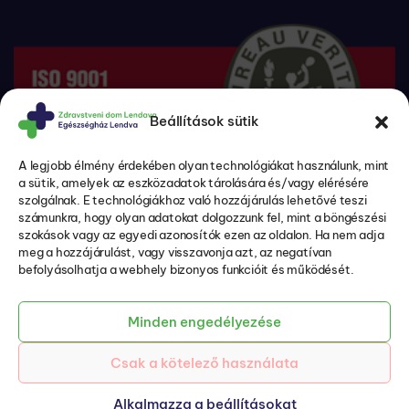
Beállítások sütik
A legjobb élmény érdekében olyan technológiákat használunk, mint
a sütik, amelyek az eszközadatok tárolására és/vagy elérésére
szolgálnak. E technológiákhoz való hozzájárulás lehetővé teszi
számunkra, hogy olyan adatokat dolgozzunk fel, mint a böngészési
szokások vagy az egyedi azonosítók ezen az oldalon. Ha nem adja
meg a hozzájárulást, vagy visszavonja azt, az negatívan
befolyásolhatja a webhely bizonyos funkcióit és működését.
A beteg jogai és kötelezettségei (csak szlovén nyelven)
Adatvédelmi politika és személyes adatok védelme
Sütik (csak szlovén nyelven)
Minden engedélyezése
Akadálymentességi nyilatkozat (csak szlovén nyelven)
Csak a kötelező használata
© 2026 ZD Lendava – EH Lendva
Szerzők:
Emigma
Alkalmazza a beállításokat