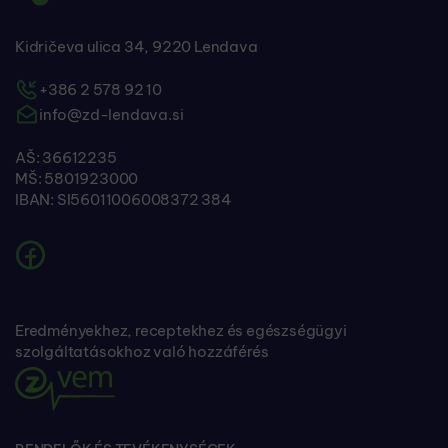
Kidričeva ulica 34, 9220 Lendava
+386 2 578 92 10
info@zd-lendava.si
AŠ: 36612235
MŠ: 5801923000
IBAN: SI56011006008372 384
Eredményekhez, receptekhez és egészségügyi
szolgáltatásokhoz való hozzáférés