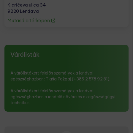
Kidričeva ulica 34
9220 Lendava
Mutasd a térképen
Várólisták
A várólistákért felelős személyek a lendvai
egészségházban: Tjaša Požgaj (+386 2 578 92 51).
A várólistákért felelős személyek a lendvai
egészségházban a rendelő nővére és az egészségügyi
technikus.