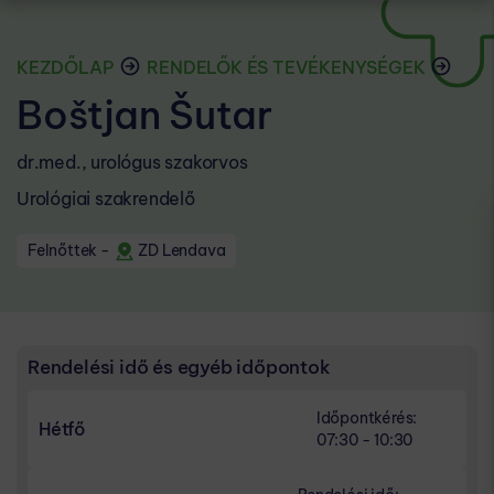
KEZDŐLAP
RENDELŐK ÉS TEVÉKENYSÉGEK
Boštjan Šutar
dr.med., urológus szakorvos
Urológiai szakrendelő
Felnőttek
-
ZD Lendava
Rendelési idő és egyéb időpontok
Időpontkérés:
Hétfő
07:30 - 10:30