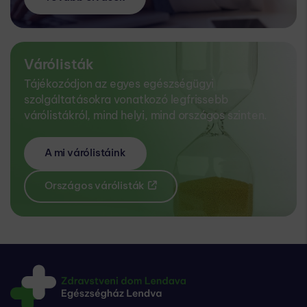
Várólisták
Tájékozódjon az egyes egészségügyi
szolgáltatásokra vonatkozó legfrissebb
várólistákról, mind helyi, mind országos szinten.
A mi várólistáink
Országos várólisták