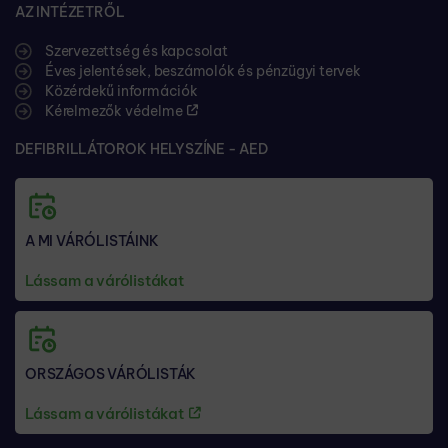
AZ INTÉZETRŐL
Szervezettség és kapcsolat
Éves jelentések, beszámolók és pénzügyi tervek
Közérdekű információk
Kérelmezők védelme
DEFIBRILLÁTOROK HELYSZÍNE - AED
A MI VÁRÓLISTÁINK
Lássam a várólistákat
ORSZÁGOS VÁRÓLISTÁK
Lássam a várólistákat