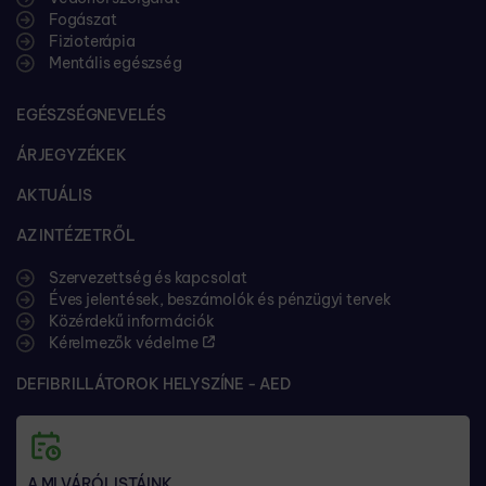
Fogászat
Fizioterápia
Mentális egészség
EGÉSZSÉGNEVELÉS
ÁRJEGYZÉKEK
AKTUÁLIS
AZ INTÉZETRŐL
Szervezettség és kapcsolat
Éves jelentések, beszámolók és pénzügyi tervek
Közérdekű információk
Kérelmezők védelme
DEFIBRILLÁTOROK HELYSZÍNE - AED
A MI VÁRÓLISTÁINK