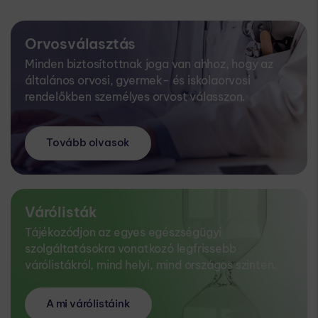
Orvosválasztás
Minden biztosítottnak joga van ahhoz, hogy az
általános orvosi, gyermek- és iskolaorvosi
rendelőkben személyes orvost válasszon.
Tovább olvasok
Várólisták
Tájékozódjon az egyes egészségügyi
szolgáltatásokra vonatkozó legfrissebb
várólistákról, mind helyi, mind országos szinten.
A mi várólistáink