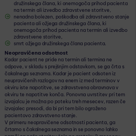
družinskega člana, ki onemogoča prihod pacienta
na termin ali izvedbo zdravstvene storitve,
nenadna bolezen, poškodba ali zdravstveno stanje
pacienta ali ožjega družinskega člana, ki
onemogoča prihod pacienta na termin ali izvedbo
zdravstvene storitve,
smrt ožjega družinskega člana pacienta.
Neopravičena odsotnost
Kadar pacient ne pride na termin ali termina ne
odpove, v skladu s prejšnjim odstavkom, se ga črta s
čakalnega seznama. Kadar je pacient odsoten iz
neupravičenih razlogov na enem iz med terminov v
okviru iste napotitve, se zdravstvena obravnava v
okviru te napotitve konča. Ponovna uvrstitev pri tem
izvajalcu je možna po poteku treh mesecev, razen če
izvajalec presodi, da bi pri tem bilo ogroženo
pacientovo zdravstveno stanje.
V primeru neopravičene odsotnosti pacienta, ga
črtamo s čakalnega seznama in se ponovno lahko