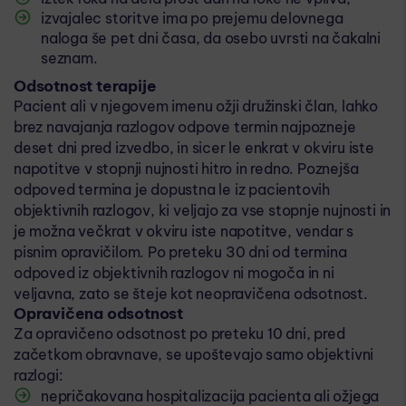
izvajalec storitve ima po prejemu delovnega
naloga še pet dni časa, da osebo uvrsti na čakalni
seznam.
Odsotnost terapije
Pacient ali v njegovem imenu ožji družinski član, lahko
brez navajanja razlogov odpove termin najpozneje
deset dni pred izvedbo, in sicer le enkrat v okviru iste
napotitve v stopnji nujnosti hitro in redno. Poznejša
odpoved termina je dopustna le iz pacientovih
objektivnih razlogov, ki veljajo za vse stopnje nujnosti in
je možna večkrat v okviru iste napotitve, vendar s
pisnim opravičilom. Po preteku 30 dni od termina
odpoved iz objektivnih razlogov ni mogoča in ni
veljavna, zato se šteje kot neopravičena odsotnost.
Opravičena odsotnost
Za opravičeno odsotnost po preteku 10 dni, pred
začetkom obravnave, se upoštevajo samo objektivni
razlogi:
nepričakovana hospitalizacija pacienta ali ožjega