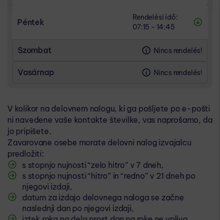
Rendelési idő:
Péntek
07:15 - 14:45
RENDELÉSI IDŐ
Szombat
Nincs rendelés!
07:15 - 14:45
Vasárnap
Nincs rendelés!
DELOVNI ČAS
07:00 - 15:00
UZSONNASZÜNET
V kolikor na delovnem nalogu, ki ga pošljete po e-pošti
10:30 - 11:00
ni navedene vaše kontakte številke, vas naprošamo, da
jo pripišete.
Zavarovane osebe morate delovni nalog izvajalcu
predložiti:
s stopnjo nujnosti “zelo hitro” v 7 dneh,
s stopnjo nujnosti “hitro” in “redno” v 21 dneh po
njegovi izdaji,
datum za izdajo delovnega naloga se začne
naslednji dan po njegovi izdaji,
iztek roka na dela prost dan na roke ne vpliva,