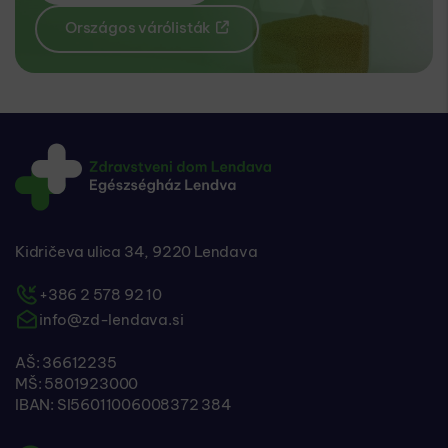
Országos várólisták
Kidričeva ulica 34, 9220 Lendava
+386 2 578 92 10
info@zd-lendava.si
AŠ: 36612235
MŠ: 5801923000
IBAN: SI56011006008372 384