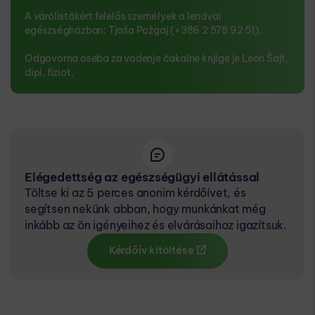
A várólistákért felelős személyek a lendvai
egészségházban: Tjaša Požgaj (+386 2 578 92 51).
Odgovorna oseba za vodenje čakalne knjige je Leon Šajt,
dipl. fiziot.
Elégedettség az egészségügyi ellátással
Töltse ki az 5 perces anonim kérdőívet, és
segítsen nekünk abban, hogy munkánkat még
inkább az ön igényeihez és elvárásaihoz igazítsuk.
Kérdőív kitöltése