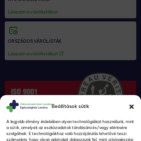
Lássam a várólistákat
ORSZÁGOS VÁRÓLISTÁK
Lássam a várólistákat
Beállítások sütik
A legjobb élmény érdekében olyan technológiákat használunk, mint
a sütik, amelyek az eszközadatok tárolására és/vagy elérésére
szolgálnak. E technológiákhoz való hozzájárulás lehetővé teszi
számunkra, hogy olyan adatokat dolgozzunk fel, mint a böngészési