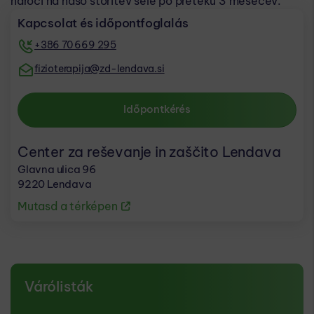
naroči na našo storitev šele po preteku 3 mesecev.
Kapcsolat és időpontfoglalás
+386 70 669 295
fizioterapija@zd-lendava.si
Időpontkérés
Center za reševanje in zaščito Lendava
Glavna ulica 96
9220 Lendava
Mutasd a térképen
Várólisták