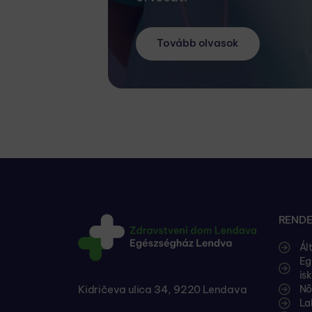
Tovább olvasok
RENDE
Ál
Eg
is
Kidričeva ulica 34, 9220 Lendava
Nő
La