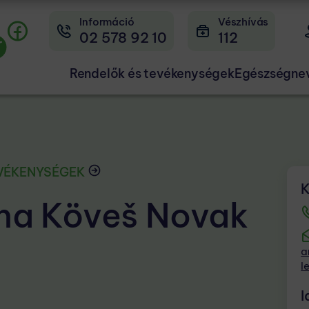
Információ
Vészhívás
02 578 92 10
112
Rendelők és tevékenységek
Egészségne
EVÉKENYSÉGEK
K
na Köveš Novak
a
l
I