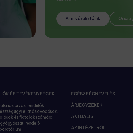
A mi várólistáink
Ország
LŐK ÉS TEVÉKENYSÉGEK
EGÉSZSÉGNEVELÉS
ÁRJEGYZÉKEK
talános orvosi rendelők
észségügyi ellátás óvodások,
AKTUÁLIS
kolások és fiatalok számára
gyógyászati rendelő
AZ INTÉZETRŐL
boratórium