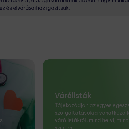
nim kérdőívet, és segítsen nekünk abban, hogy munká
z és elvárásaihoz igazítsuk.
Várólisták
Tájékozódjon az egyes egész
szolgáltatásokra vonatkozó l
s
várólistákról, mind helyi, min
szinten.