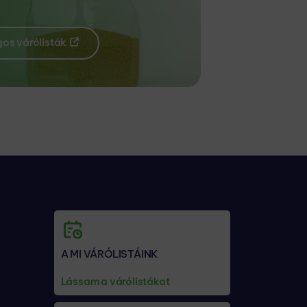
os várólisták
A MI VÁRÓLISTÁINK
Lássam a várólistákat