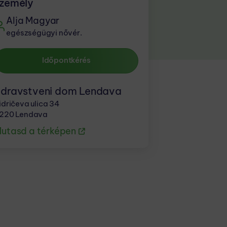
zemély
Alja Magyar
egészségügyi nővér.
Időpontkérés
dravstveni dom Lendava
idričeva ulica 34
220 Lendava
utasd a térképen