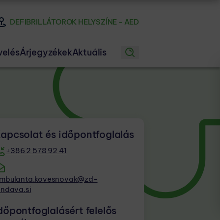
DEFIBRILLÁTOROK HELYSZÍNE - AED
velés
Árjegyzékek
Aktuális
apcsolat és időpontfoglalás
+386 2 578 92 41
mbulanta.kovesnovak@zd-
endava.si
dőpontfoglalásért felelős