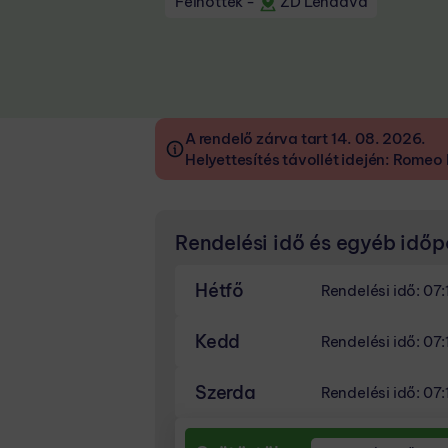
Felnőttek
-
ZD Lendava
A rendelő zárva tart 14. 08. 2026.
Helyettesítés távollét idején: Romeo
Rendelési idő és egyéb idő
Hétfő
Rendelési idő: 07:
RENDELÉSI IDŐ
Kedd
Rendelési idő: 07:
07:15 - 14:15
RENDELÉSI IDŐ
Szerda
Rendelési idő: 07:
UZSONNASZÜNET
07:15 - 14:15
10:30 - 11:00
RENDELÉSI IDŐ
UZSONNASZÜNET