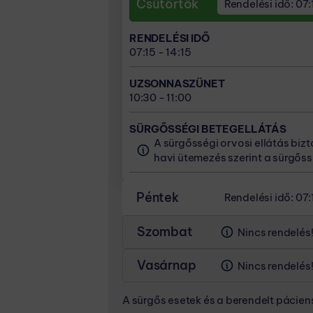
Csütörtök
07:15 - 14:15
Rendelési idő: 07:
SÜRGŐSSÉGI BETEGELLÁTÁS
10:30 - 11:00
A sürgősségi orvosi ellátás biz
UZSONNASZÜNET
havi ütemezés szerint a sürgőss
RENDELÉSI IDŐ
SÜRGŐSSÉGI BETEGELLÁTÁS
10:30 - 11:00
07:15 - 14:15
A sürgősségi orvosi ellátás biz
havi ütemezés szerint a sürgőss
SÜRGŐSSÉGI BETEGELLÁTÁS
UZSONNASZÜNET
A sürgősségi orvosi ellátás biz
10:30 - 11:00
havi ütemezés szerint a sürgőss
SÜRGŐSSÉGI BETEGELLÁTÁS
A sürgősségi orvosi ellátás biz
havi ütemezés szerint a sürgőss
Péntek
Rendelési idő: 07:
RENDELÉSI IDŐ
Szombat
Nincs rendelés
07:15 - 14:15
Vasárnap
Nincs rendelés
UZSONNASZÜNET
10:30 - 11:00
A sürgős esetek és a berendelt pácie