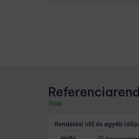
SÜRGŐSSÉGI BETEGELLÁTÁS
Zaradi zagotavljanja nujne med
urgenci po mesečnem razporedu
Referenciaren
Több
Rendelési idő és egyéb idő
Hétfő
Nincs rendelés