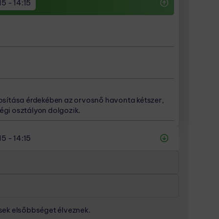
15 - 14:15
tosítása érdekében az orvosnő havonta kétszer,
égi osztályon dolgozik.
tosítása érdekében az orvosnő havonta kétszer,
égi osztályon dolgozik.
tosítása érdekében az orvosnő havonta kétszer,
égi osztályon dolgozik.
tosítása érdekében az orvosnő havonta kétszer,
égi osztályon dolgozik.
15 - 14:15
!
!
nsek elsőbbséget élveznek.