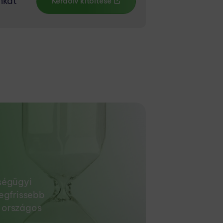
nkat
Kérdőív kitöltése
ségügyi
egfrissebb
d országos