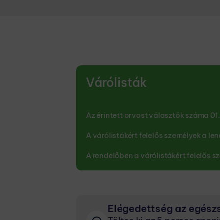
Várólisták
Az érintett orvost választók száma 01
A várólistákért felelős személyek a l
A rendelőben a várólistákért felelős 
Elégedettség az egészs