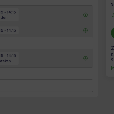
s
15 - 14:15
edden
15 - 14:15
den
den
!
Z
K
15 - 14:15
9
énteken
M
!
teken
!