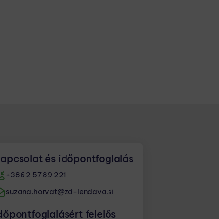
apcsolat és időpontfoglalás
+386 2 57 89 221
suzana.horvat@zd-lendava.si
dőpontfoglalásért felelős