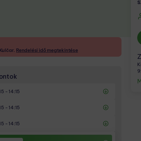
s
 Kulčar.
Rendelési idő megtekintése
Z
K
9
pontok
M
15 - 14:15
15 - 14:15
15 - 14:15