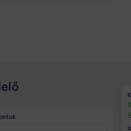
icinske pomoči zdravnik dela 2x/mesec na
.
delő
K
pontok
I
!