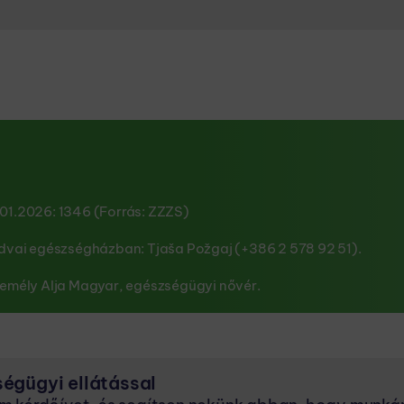
.01.2026: 1346 (Forrás: ZZZS)
endvai egészségházban: Tjaša Požgaj (+386 2 578 92 51).
személy Alja Magyar, egészségügyi nővér.
égügyi ellátással