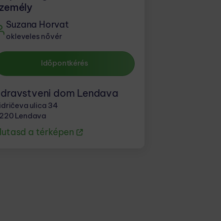
zemély
Suzana Horvat
okleveles nővér
Időpontkérés
dravstveni dom Lendava
idričeva ulica 34
220 Lendava
utasd a térképen