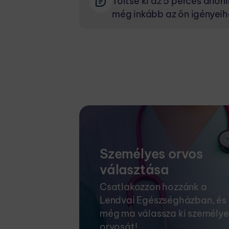
Töltse ki az 5 perces ano
még inkább az ön igényeihe
Személyes orvos
választása
Csatlakozzon hozzánk a
Lendvai Egészségházban, és
még ma válassza ki személye
orvosát!