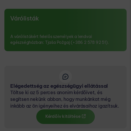
Várólisták
A várólistákért felelős személyek a lendvai
egészségházban: Tjaša Požgaj (+386 2 578 92 51).
Elégedettség az egészségügyi ellátással
Töltse ki az 5 perces anonim kérdőívet, és
segítsen nekünk abban, hogy munkánkat még
inkább az ön igényeihez és elvárásaihoz igazítsuk.
Kérdőív kitöltése