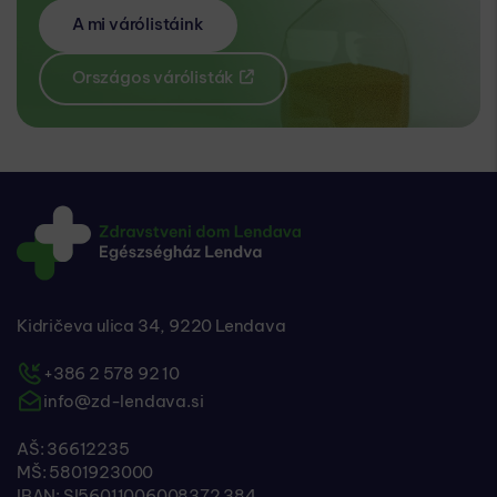
A mi várólistáink
Országos várólisták
Kidričeva ulica 34, 9220 Lendava
+386 2 578 92 10
info@zd-lendava.si
AŠ: 36612235
MŠ: 5801923000
IBAN: SI56011006008372 384