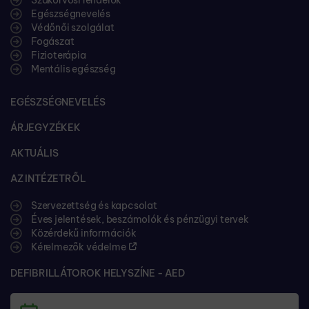
Egészségnevelés
Védőnői szolgálat
Fogászat
Fizioterápia
Mentális egészség
EGÉSZSÉGNEVELÉS
ÁRJEGYZÉKEK
AKTUÁLIS
AZ INTÉZETRŐL
Szervezettség és kapcsolat
Éves jelentések, beszámolók és pénzügyi tervek
Közérdekű információk
Kérelmezők védelme
DEFIBRILLÁTOROK HELYSZÍNE - AED