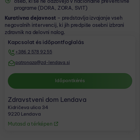
oseb, ki se ne odzovejo v nacionalne preventivne
programe (DORA, ZORA, SVIT)
Kurativna dejavnost
– predstavlja izvajanje vseh
negovalnih intervencij, ki jih predpiše osebni izbrani
zdravnik na delovni nalog.
Kapcsolat és időpontfoglalás
+386 2 578 92 55
patronaza@zd-lendava.si
Időpontkérés
Zdravstveni dom Lendava
Kidričeva ulica 34
9220 Lendava
Mutasd a térképen