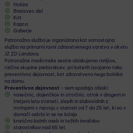
Hotiza
Brezovec del
Kot
Kapca
Gaberje
Patronažna služba je organizirana kot samostojna
služba na primarni ravni zdravstvenega varstva v okviru
JZ ZD Lendava.
Patronažne medicinske sestre obiskujemo ranljive,
rizične skupine prebivalcev, pri katerih izvajamo tako
preventivno dejavnost, kot zdravstveno nego bolnika
na domu.
Preventivna dejavnost
– sem spadajo obiski:
nosečnic, dojenčkov in otročnic, otrok v drugem in
tretjem letu starosti, slepih in slabovidnih z
motnjami v razvoju v starosti od 7 do 25 let, ki so v
domači oskrbi in se ne šolajo
kronično bolnih oseb in težkih invalidov
starostnikov nad 65 let