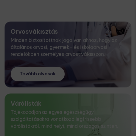
Orvosválasztás
Minden biztosítottnak joga van ahhoz, hogy az
általános orvosi, gyermek- és iskolaorvosi
rendelőkben személyes orvost válasszon.
Tovább olvasok
Várólisták
Tájékozódjon az egyes egészségügyi
szolgáltatásokra vonatkozó legfrissebb
várólistákról, mind helyi, mind országos szinten.