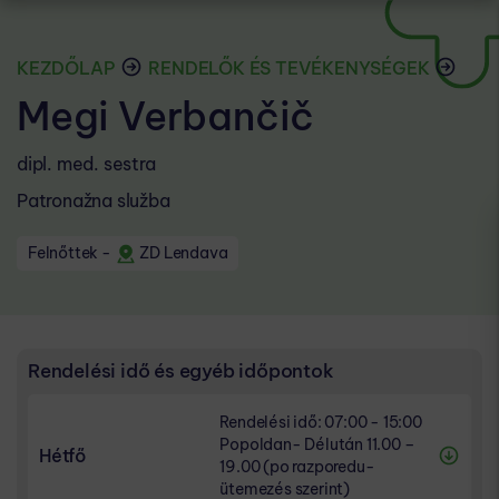
KEZDŐLAP
RENDELŐK ÉS TEVÉKENYSÉGEK
Megi Verbančič
dipl. med. sestra
Patronažna služba
Felnőttek
-
ZD Lendava
Rendelési idő és egyéb időpontok
Rendelési idő: 07:00 - 15:00
Popoldan- Délután 11.00 –
Hétfő
19.00 (po razporedu-
ütemezés szerint)