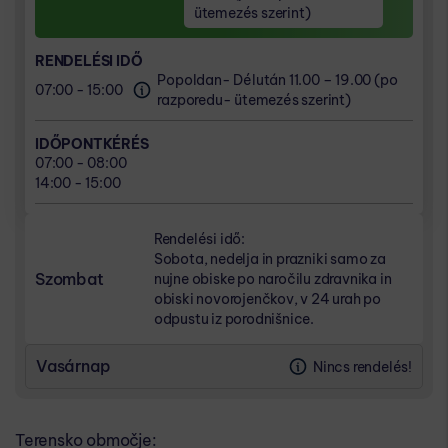
07:00 - 08:00
ütemezés szerint)
14:00 - 15:00
RENDELÉSI IDŐ
Popoldan- Délután 11.00 – 19.00 (po
07:00 - 15:00
razporedu- ütemezés szerint)
IDŐPONTKÉRÉS
07:00 - 08:00
14:00 - 15:00
Rendelési idő:
Sobota, nedelja in prazniki samo za
Szombat
nujne obiske po naročilu zdravnika in
obiski novorojenčkov, v 24 urah po
odpustu iz porodnišnice.
Vasárnap
Nincs rendelés!
Terensko območje: