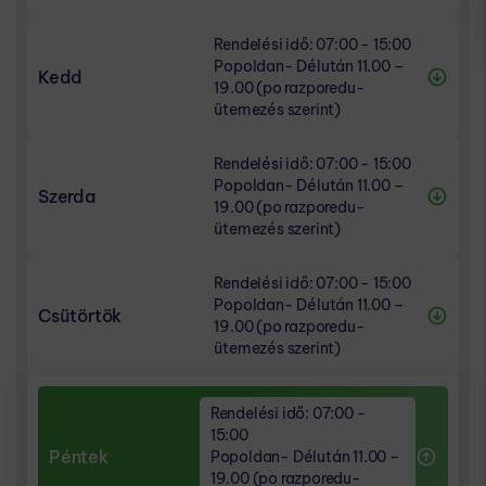
RENDELÉSI IDŐ
Rendelési idő: 07:00 - 15:00
Popoldan- Délután 11.00 – 19.00 (po
07:00 - 15:00
Popoldan- Délután 11.00 –
razporedu- ütemezés szerint)
Kedd
19.00 (po razporedu-
ütemezés szerint)
IDŐPONTKÉRÉS
07:00 - 08:00
RENDELÉSI IDŐ
14:00 - 15:00
Rendelési idő: 07:00 - 15:00
Popoldan- Délután 11.00 – 19.00 (po
07:00 - 15:00
Popoldan- Délután 11.00 –
razporedu- ütemezés szerint)
Szerda
19.00 (po razporedu-
ütemezés szerint)
IDŐPONTKÉRÉS
07:00 - 08:00
RENDELÉSI IDŐ
14:00 - 15:00
Rendelési idő: 07:00 - 15:00
Popoldan- Délután 11.00 – 19.00 (po
07:00 - 15:00
Popoldan- Délután 11.00 –
razporedu- ütemezés szerint)
Csütörtök
19.00 (po razporedu-
ütemezés szerint)
IDŐPONTKÉRÉS
07:00 - 08:00
RENDELÉSI IDŐ
14:00 - 15:00
Popoldan- Délután 11.00 – 19.00 (po
Rendelési idő: 07:00 -
07:00 - 15:00
razporedu- ütemezés szerint)
15:00
Péntek
Popoldan- Délután 11.00 –
19.00 (po razporedu-
IDŐPONTKÉRÉS