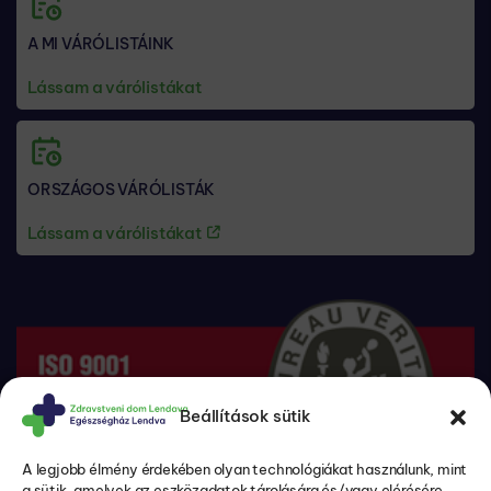
A MI VÁRÓLISTÁINK
Lássam a várólistákat
ORSZÁGOS VÁRÓLISTÁK
Lássam a várólistákat
Beállítások sütik
A legjobb élmény érdekében olyan technológiákat használunk, mint
a sütik, amelyek az eszközadatok tárolására és/vagy elérésére