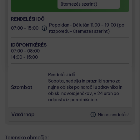
07:00 - 08:00
ütemezés szerint)
14:00 - 15:00
RENDELÉSI IDŐ
Popoldan- Délután 11.00 – 19.00 (po
07:00 - 15:00
razporedu- ütemezés szerint)
IDŐPONTKÉRÉS
07:00 - 08:00
14:00 - 15:00
Rendelési idő:
Sobota, nedelja in prazniki samo za
Szombat
nujne obiske po naročilu zdravnika in
obiski novorojenčkov, v 24 urah po
odpustu iz porodnišnice.
Vasárnap
Nincs rendelés!
Terensko območje: