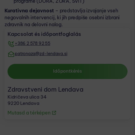
programe (DORA, ZORA, SVIT)
Kurativna dejavnost
– predstavlja izvajanje vseh
negovalnih intervencij, ki jih predpiše osebni izbrani
zdravnik na delovni nalog.
Kapcsolat és időpontfoglalás
+386 2 578 92 55
patronaza@zd-lendava.si
Időpontkérés
Zdravstveni dom Lendava
Kidričeva ulica 34
9220 Lendava
Mutasd a térképen