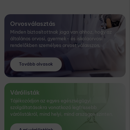
Orvosválasztás
Minden biztosítottnak joga van ahhoz, hogy az
általános orvosi, gyermek- és iskolaorvosi
rendelőkben személyes orvost válasszon.
Tovább olvasok
Várólisták
Tájékozódjon az egyes egészségügyi
szolgáltatásokra vonatkozó legfrissebb
várólistákról, mind helyi, mind országos szinten.
A mi várólistáink