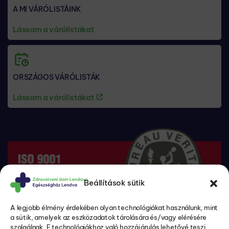
A MI VÁRÓLISTÁINK
Lássam a várólistákat
ORSZÁGOS VÁRÓLISTÁK
Lássam a várólistákat
Beállítások sütik
A legjobb élmény érdekében olyan technológiákat használunk, mint
a sütik, amelyek az eszközadatok tárolására és/vagy elérésére
szolgálnak. E technológiákhoz való hozzájárulás lehetővé teszi