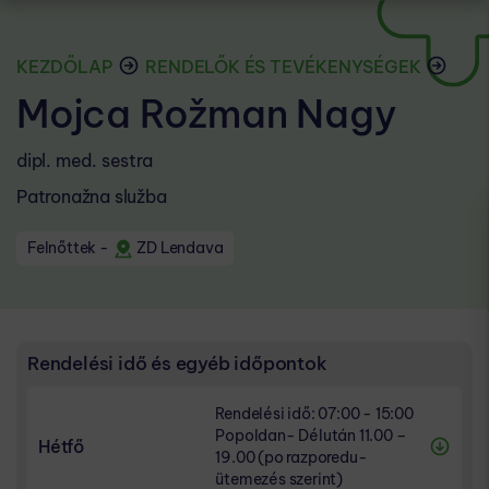
KEZDŐLAP
RENDELŐK ÉS TEVÉKENYSÉGEK
Mojca Rožman Nagy
dipl. med. sestra
Patronažna služba
Felnőttek
-
ZD Lendava
Rendelési idő és egyéb időpontok
Rendelési idő: 07:00 - 15:00
Popoldan- Délután 11.00 –
Hétfő
19.00 (po razporedu-
ütemezés szerint)