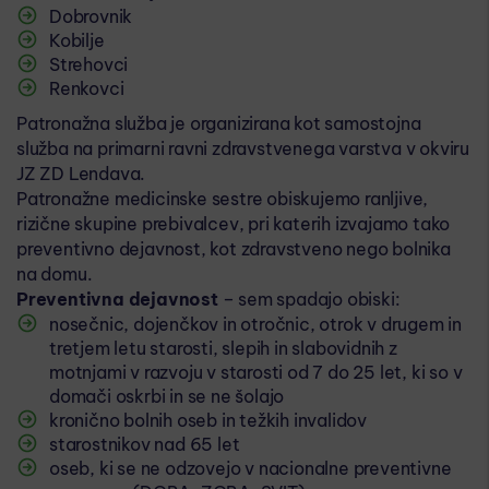
Dobrovnik
Kobilje
Strehovci
Renkovci
Patronažna služba je organizirana kot samostojna
služba na primarni ravni zdravstvenega varstva v okviru
JZ ZD Lendava.
Patronažne medicinske sestre obiskujemo ranljive,
rizične skupine prebivalcev, pri katerih izvajamo tako
preventivno dejavnost, kot zdravstveno nego bolnika
na domu.
Preventivna dejavnost
– sem spadajo obiski:
nosečnic, dojenčkov in otročnic, otrok v drugem in
tretjem letu starosti, slepih in slabovidnih z
motnjami v razvoju v starosti od 7 do 25 let, ki so v
domači oskrbi in se ne šolajo
kronično bolnih oseb in težkih invalidov
starostnikov nad 65 let
oseb, ki se ne odzovejo v nacionalne preventivne