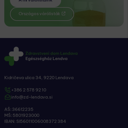
Országos várólisták
Kidričeva ulica 34, 9220 Lendava
+386 2 578 92 10
info@zd-lendava.si
AŠ: 36612235
MŠ: 5801923000
IBAN: SI56011006008372 384