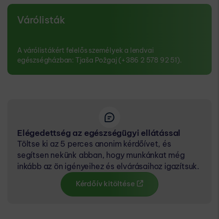
Várólisták
A várólistákért felelős személyek a lendvai
egészségházban: Tjaša Požgaj (+386 2 578 92 51).
Elégedettség az egészségügyi ellátással
Töltse ki az 5 perces anonim kérdőívet, és
segítsen nekünk abban, hogy munkánkat még
inkább az ön igényeihez és elvárásaihoz igazítsuk.
Kérdőív kitöltése