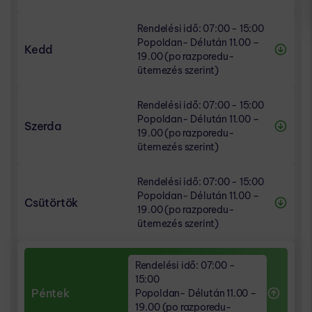
RENDELÉSI IDŐ
Rendelési idő: 07:00 - 15:00
Popoldan- Délután 11.00 – 19.00 (po
07:00 - 15:00
Popoldan- Délután 11.00 –
razporedu- ütemezés szerint)
Kedd
19.00 (po razporedu-
ütemezés szerint)
IDŐPONTKÉRÉS
07:00 - 08:00
RENDELÉSI IDŐ
14:00 - 15:00
Rendelési idő: 07:00 - 15:00
Popoldan- Délután 11.00 – 19.00 (po
07:00 - 15:00
Popoldan- Délután 11.00 –
razporedu- ütemezés szerint)
Szerda
19.00 (po razporedu-
ütemezés szerint)
IDŐPONTKÉRÉS
07:00 - 08:00
RENDELÉSI IDŐ
14:00 - 15:00
Rendelési idő: 07:00 - 15:00
Popoldan- Délután 11.00 – 19.00 (po
07:00 - 15:00
Popoldan- Délután 11.00 –
razporedu- ütemezés szerint)
Csütörtök
19.00 (po razporedu-
ütemezés szerint)
IDŐPONTKÉRÉS
07:00 - 08:00
RENDELÉSI IDŐ
14:00 - 15:00
Popoldan- Délután 11.00 – 19.00 (po
Rendelési idő: 07:00 -
07:00 - 15:00
razporedu- ütemezés szerint)
15:00
Péntek
Popoldan- Délután 11.00 –
19.00 (po razporedu-
IDŐPONTKÉRÉS