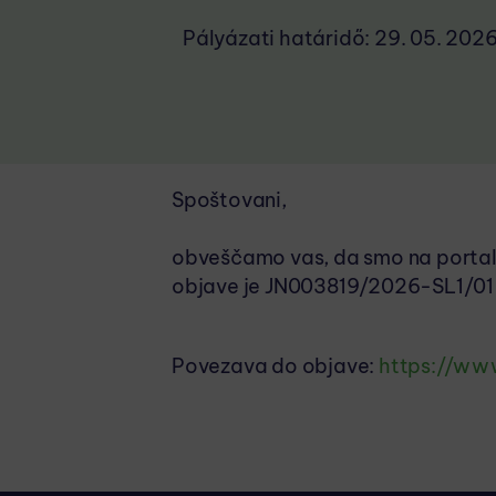
Pályázati határidő:
29. 05. 202
Spoštovani,
obveščamo vas, da smo na portalu 
objave je JN003819/2026-SL1/0
Povezava do objave:
https://ww