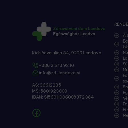
RENDE
Ál
Eg
is
Kidričeva ulica 34, 9220 Lendava
Nő
La
Sü
+386 2 578 92 10
Me
info@zd-lendava.si
Fo
sp
AŠ: 36612235
Sz
MŠ: 5801923000
Eg
IBAN: SI56011006008372 384
Vé
Fo
Fi
Me