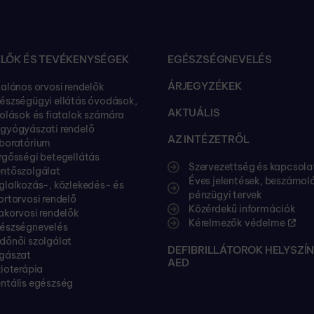
LŐK ÉS TEVÉKENYSÉGEK
EGÉSZSÉGNEVELÉS
ÁRJEGYZÉKEK
talános orvosi rendelők
észségügyi ellátás óvodások,
AKTUÁLIS
kolások és fiatalok számára
gyógyászati rendelő
AZ INTÉZETRŐL
boratórium
rgősségi betegellátás
Szervezettség és kapcsola
ntőszolgálat
Éves jelentések, beszámol
glalkozás-, közlekedés- és
pénzügyi tervek
ortorvosi rendelő
Közérdekű információk
akorvosi rendelők
Kérelmezők védelme
észségnevelés
dőnői szolgálat
DEFIBRILLÁTOROK HELYSZÍN
gászat
AED
zioterápia
ntális egészség