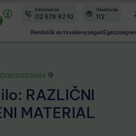
Információ
Vészhívás
02 578 92 10
112
Rendelők és tevékenységek
Egészségne
KÖZBESZERZÉSEK
ilo: RAZLIČNI
NI MATERIAL