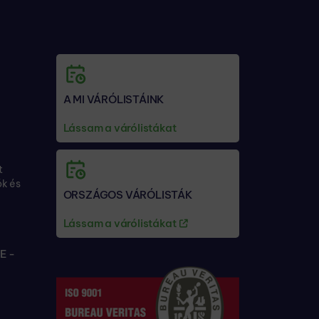
A MI VÁRÓLISTÁINK
Lássam a várólistákat
t
ók és
ORSZÁGOS VÁRÓLISTÁK
Lássam a várólistákat
E -