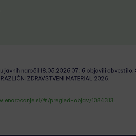
6
javnih naročil 18.05.2026 07:16 objavili obvestilo. 
1 RAZLIČNI ZDRAVSTVENI MATERIAL 2026.
w.enarocanje.si/#/pregled-objav/1084313
.