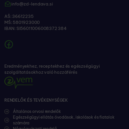
info@zd-lendava.si
AŠ: 36612235
MŠ: 5801923000
IBAN: SI56011006008372 384
Eredményekhez, receptekhez és egészségügyi
szolgáltatásokhoz való hozzáférés
RENDELŐK ÉS TEVÉKENYSÉGEK
Általános orvosi rendelők
Egészségügyi ellátás óvodások, iskolások és fiatalok
számára
Nőgyógyászati rendelő