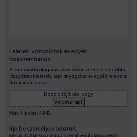
Leletek, vizsgálatok és egyéb
dokumentumok
A pontosabb diagnózis érdekében csatolja a korábbi
vizsgálatok leleteit, képi anyagokat és egyéb releváns
dokumentumokat.
Dobd a fájlt ide, vagy
Válassz fájlt
Max. file size: 4 MB.
Írja be személyes adatait
Kérjük, töltse ki az alábbi személyes és kapcsolati