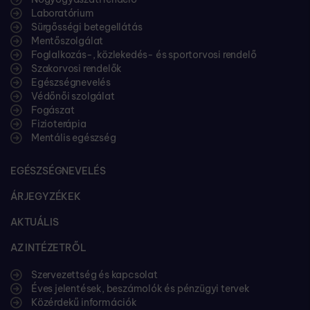
Laboratórium
Sürgősségi betegellátás
Mentőszolgálat
Foglalkozás-, közlekedés- és sportorvosi rendelő
Szakorvosi rendelők
Egészségnevelés
Védőnői szolgálat
Fogászat
Fizioterápia
Mentális egészség
EGÉSZSÉGNEVELÉS
ÁRJEGYZÉKEK
AKTUÁLIS
AZ INTÉZETRŐL
Szervezettség és kapcsolat
Éves jelentések, beszámolók és pénzügyi tervek
Közérdekű információk