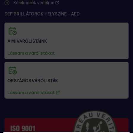
Kérelmezők védelme
DEFIBRILLÁTOROK HELYSZÍNE - AED
A MI VÁRÓLISTÁINK
Lássam a várólistákat
ORSZÁGOS VÁRÓLISTÁK
Lássam a várólistákat