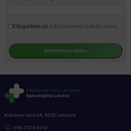
Elfogadom az
Adatvédelmi szabályzatot
.
Kidričeva ulica 34, 9220 Lendava
+386 2 578 92 10