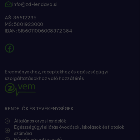
info@zd-lendava.si
AŠ: 36612235
MŠ: 5801923000
IBAN: SI56011006008372 384
Eredményekhez, receptekhez és egészségügyi
szolgáltatásokhoz való hozzáférés
RENDELŐK ÉS TEVÉKENYSÉGEK
Általános orvosi rendelők
Egészségügyi ellátás óvodások, iskolások és fiatalok
számára
Nőgyógyászati rendelő