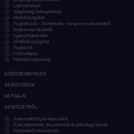
Laboratórium
Sürgősségi betegellátás
Mentőszolgálat
Foglalkozás-, közlekedés- és sportorvosi rendelő
Szakorvosi rendelők
Egészségnevelés
Védőnői szolgálat
Fogászat
Fizioterápia
Mentális egészség
EGÉSZSÉGNEVELÉS
ÁRJEGYZÉKEK
AKTUÁLIS
AZ INTÉZETRŐL
Szervezettség és kapcsolat
Éves jelentések, beszámolók és pénzügyi tervek
Közérdekű információk