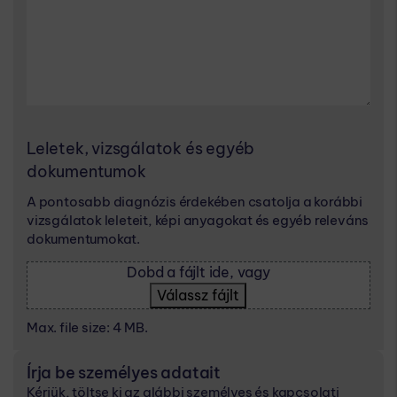
Leletek, vizsgálatok és egyéb
dokumentumok
A pontosabb diagnózis érdekében csatolja a korábbi
vizsgálatok leleteit, képi anyagokat és egyéb releváns
dokumentumokat.
Dobd a fájlt ide, vagy
Válassz fájlt
Max. file size: 4 MB.
Írja be személyes adatait
Kérjük, töltse ki az alábbi személyes és kapcsolati