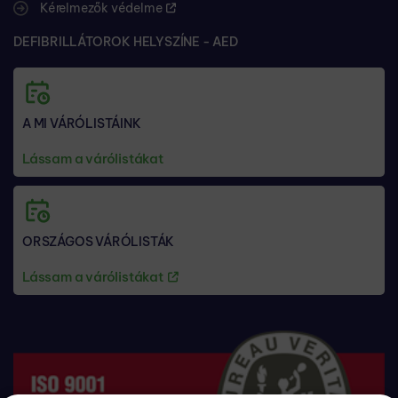
Kérelmezők védelme
DEFIBRILLÁTOROK HELYSZÍNE - AED
A MI VÁRÓLISTÁINK
Lássam a várólistákat
ORSZÁGOS VÁRÓLISTÁK
Lássam a várólistákat