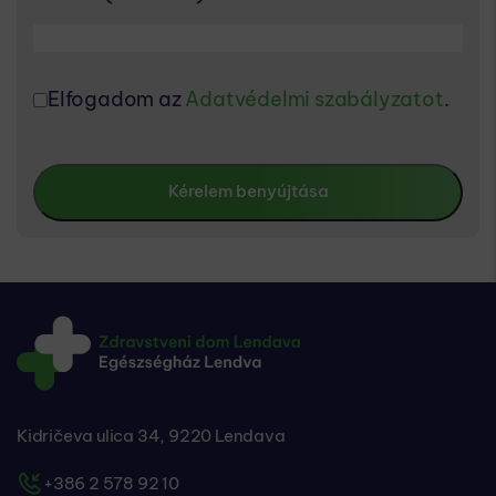
Elfogadom az
Adatvédelmi szabályzatot
.
Kidričeva ulica 34, 9220 Lendava
+386 2 578 92 10