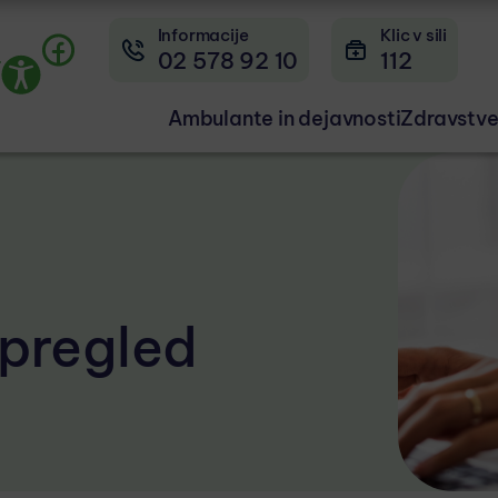
Informacije
Klic v sili
02 578 92 10
112
r
Ambulante in dejavnosti
Zdravstve
 pregled