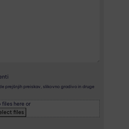
enti
e prejšnjih preiskav, slikovno gradivo in druge
 files here or
elect files