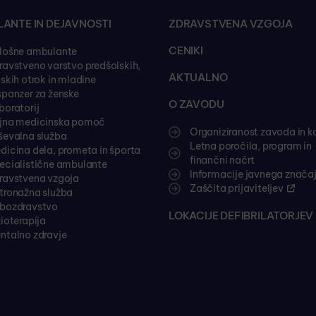
ANTE IN DEJAVNOSTI
ZDRAVSTVENA VZGOJA
CENIKI
lošne ambulante
ravstveno varstvo predšolskih,
AKTUALNO
lskih otrok in mladine
spanzer za ženske
O ZAVODU
boratorij
jna medicinska pomoč
Organiziranost zavoda in k
ševalna služba
Letna poročila, program in
dicina dela, prometa in športa
finančni načrt
ecialistične ambulante
Informacije javnega znača
ravstvena vzgoja
Zaščita prijaviteljev
tronažna služba
bozdravstvo
LOKACIJE DEFIBRILATORJEV 
zioterapija
ntalno zdravje