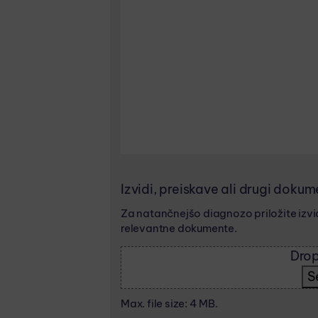
Izvidi, preiskave ali drugi dokum
Za natančnejšo diagnozo priložite izvid
relevantne dokumente.
Drop
S
Max. file size: 4 MB.