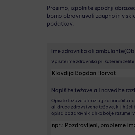
Prosimo, izpolnite spodnji obraze
bomo obravnavali zaupno in v skla
podatkov.
Ime zdravnika ali ambulante
(Ob
Vpišite ime zdravnika pri katerem želite
Napišite težave ali navedite raz
Opišite težave ali razlog za naročilo n
ali druge zdravstvene težave, ki jih žel
opisa bo zdravnik lahko bolje razumel v