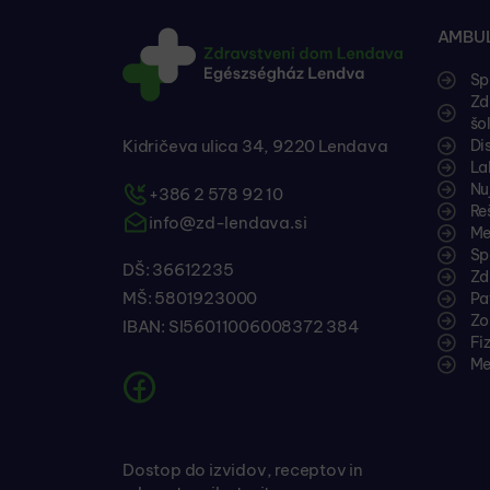
AMBUL
Sp
Zd
šo
Kidričeva ulica 34, 9220 Lendava
Di
La
Nu
+386 2 578 92 10
Re
info@zd-lendava.si
Me
Sp
DŠ: 36612235
Zd
MŠ: 5801923000
Pa
Zo
IBAN: SI56011006008372 384
Fi
Me
Dostop do izvidov, receptov in