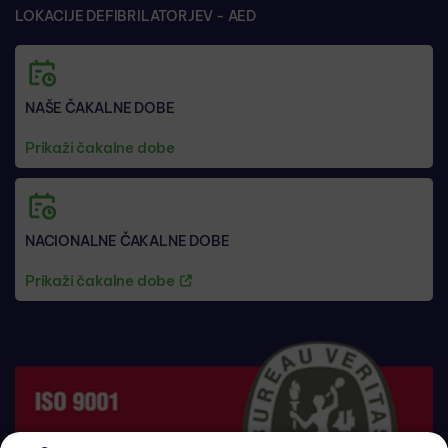
LOKACIJE DEFIBRILATORJEV - AED
NAŠE ČAKALNE DOBE
Prikaži čakalne dobe
NACIONALNE ČAKALNE DOBE
Prikaži čakalne dobe