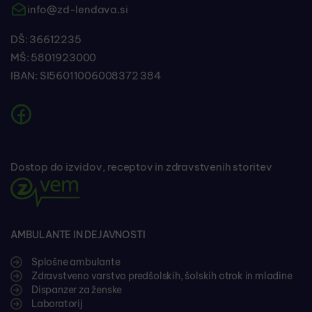
info@zd-lendava.si
DŠ: 36612235
MŠ: 5801923000
IBAN: SI56011006008372 384
Dostop do izvidov, receptov in zdravstvenih storitev
AMBULANTE IN DEJAVNOSTI
Splošne ambulante
Zdravstveno varstvo predšolskih, šolskih otrok in mladine
Dispanzer za ženske
Laboratorij