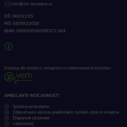
info@zd-lendava.si
DŠ: 36612235
MŠ: 5801923000
IBAN: SI56011006008372 384
Dostop do izvidov, receptov in zdravstvenih storitev
AMBULANTE IN DEJAVNOSTI
Splošne ambulante
Zdravstveno varstvo predšolskih, šolskih otrok in mladine
Dispanzer za ženske
Laboratorij