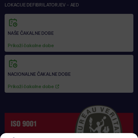
LOKACIJE DEFIBRILATORJEV - AED
NAŠE ČAKALNE DOBE
Prikaži čakalne dobe
NACIONALNE ČAKALNE DOBE
Prikaži čakalne dobe