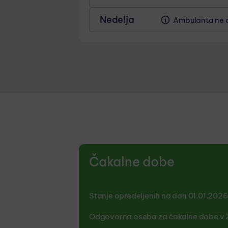
07:15 - 14:15
1. in 3. petek v mese
Nedelja
Ambulanta ne o
MALICA
10:30 - 11:00
Čakalne dobe
Stanje opredeljenih na dan 01.01.2026
Odgovorna oseba za čakalne dobe v Z