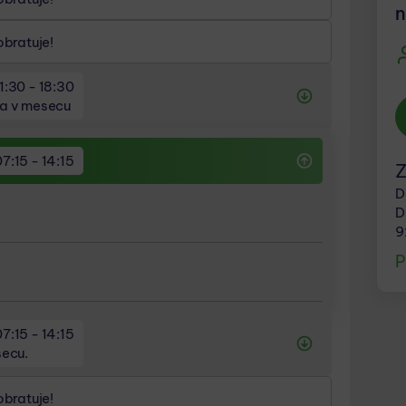
n
bratuje!
11:30 - 18:30
eda v mesecu
a v mesecu
07:15 - 14:15
Z
 v mesecu
D
D
9
P
07:15 - 14:15
secu.
bratuje!