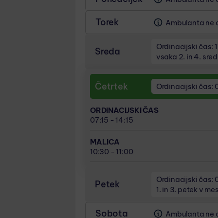
Torek
Ambulanta ne o
Ordinacijski čas: 
Sreda
vsaka 2. in 4. sr
ORDINACIJSKI ČAS
Četrtek
11:30 - 18:30
vsaka 2. in 4. sred
Ordinacijski čas: 
07:15 - 14:15
vsaka 1. in 3. sreda
ORDINACIJSKI ČAS
MALICA
07:15 - 14:15
15:30 - 16:00
10:30 - 11:00
MALICA
10:30 - 11:00
Ordinacijski čas: 
Petek
1. in 3. petek v me
ORDINACIJSKI ČAS
Sobota
Ambulanta ne o