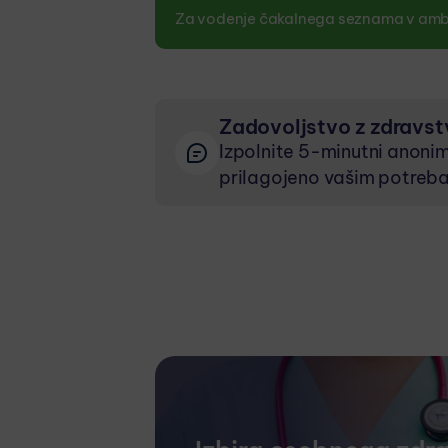
Za vodenje čakalnega seznama v ambul
Zadovoljstvo z zdravs
Izpolnite 5-minutni anonim
prilagojeno vašim potreb