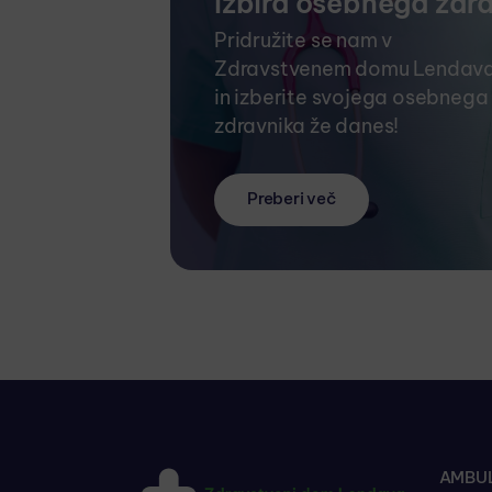
Izbira osebnega zdr
Pridružite se nam v
Zdravstvenem domu Lendav
in izberite svojega osebnega
zdravnika že danes!
Preberi več
AMBUL