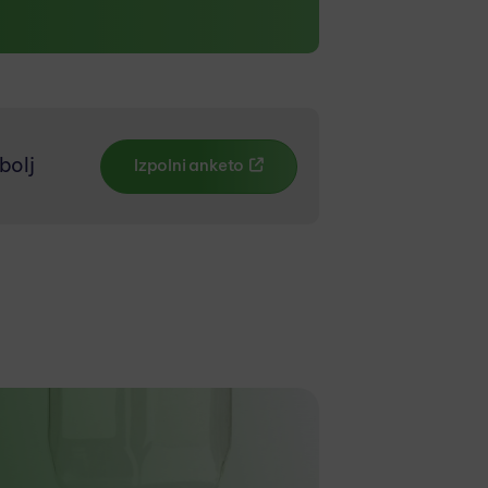
bolj
Izpolni anketo