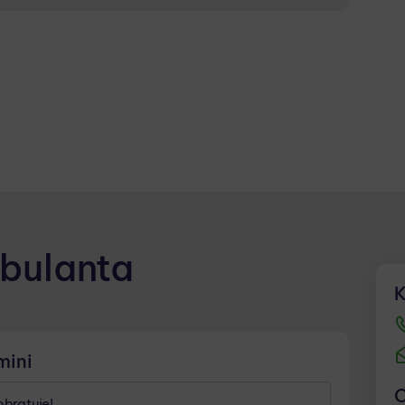
nja nujne medicinske pomoči zdravnica dela
nci po mesečnem razporedu.
bulanta
K
mini
O
bratuje!