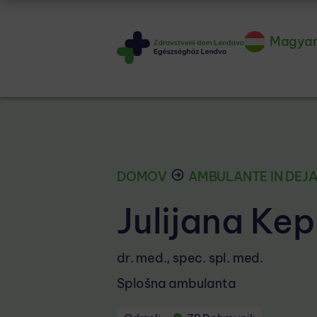
Magya
DOMOV
AMBULANTE IN DEJ
Julijana Ke
dr. med., spec. spl. med.
Splošna ambulanta