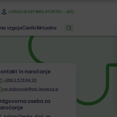
LOKACIJE DEFIBRILATORJEV - AED
na vzgoja
Ceniki
Aktualno
ontakt in naročanje
+386 2 578 94 20
zp.dobrovnik@zd-lendava.si
dgovorna oseba za
aročanje
Julijan Denša, dipl. zn.