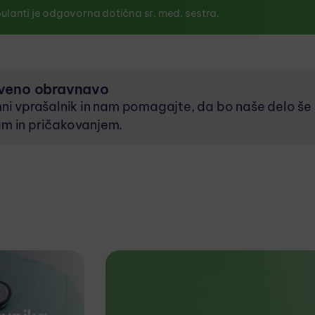
anti je odgovorna dotična sr. med. sestra.
tveno obravnavo
ni vprašalnik in nam pomagajte, da bo naše delo še 
am in pričakovanjem.