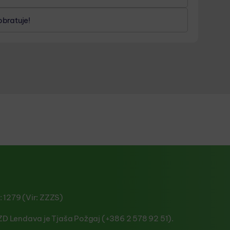
cu.
bratuje!
: 1279 (Vir: ZZZS)
D Lendava je Tjaša Požgaj (+386 2 578 92 51).