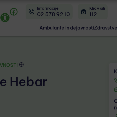
Informacije
Klic v sili
02 578 92 10
112
r
Ambulante in dejavnosti
Zdravstve
AVNOSTI
K
pe Hebar
O
n