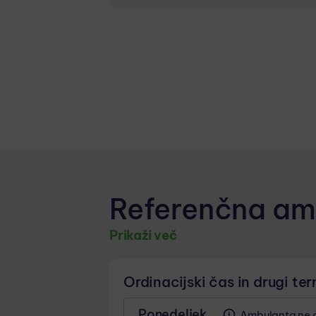
NUJNA MEDICINSKA POMOČ
Zaradi zagotavlja
07:00 - 19:00
2x/mesec na urge
Referenčna am
Prikaži več
Ordinacijski čas in drugi ter
Ponedeljek
Ambulanta ne o