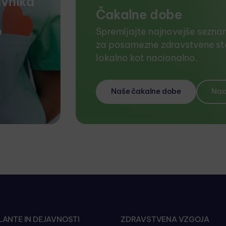
avnika
Čakalne dobe
a
Spremljajte najnovejše sezna
za posamezne zdravstvene sto
lokalno kot nacionalno.
Naše čakalne dobe
Nac
ANTE IN DEJAVNOSTI
ZDRAVSTVENA VZGOJA