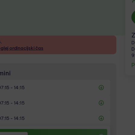
Z
.
D
glej ordinacijski čas
D
9
P
mini
07:15 - 14:15
07:15 - 14:15
07:15 - 14:15