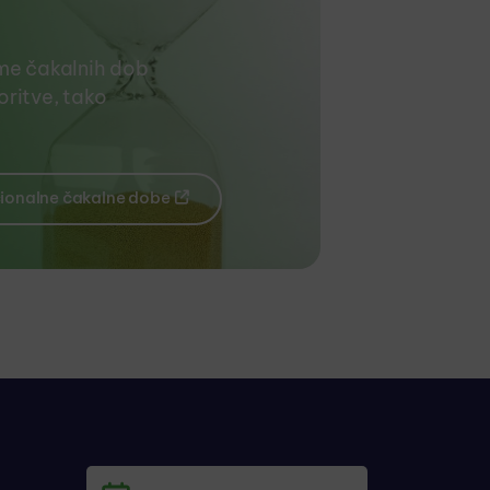
me čakalnih dob
ritve, tako
ionalne čakalne dobe