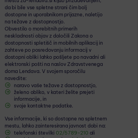
mestu zd-lendava.si kljub prizadevanjem,
da bi bile vse spletne strani čim bolj
dostopne in uporabnikom prijazne, naletijo
na težave z dostopnostjo.
Obvestilo o morebitnih primerih
neskladnosti objav z določili Zakona o
dostopnosti spletišč in mobilnih aplikacij in
zahteve po posredovanju informacij v
dostopni obliki lahko pošljete po navadni ali
elektronski pošti na naslov Zdravstvenega
doma Lendava. V svojem sporočilu
navedite:
naravo vaše težave z dostopnostjo,
želeno obliko, v kateri želite prejeti
informacije, in
svoje kontaktne podatke.
Vse informacije, ki so dostopne na spletnem
mestu, lahko zainteresirana javnost dobi na:
telefonski številki
02/5789-210
ali