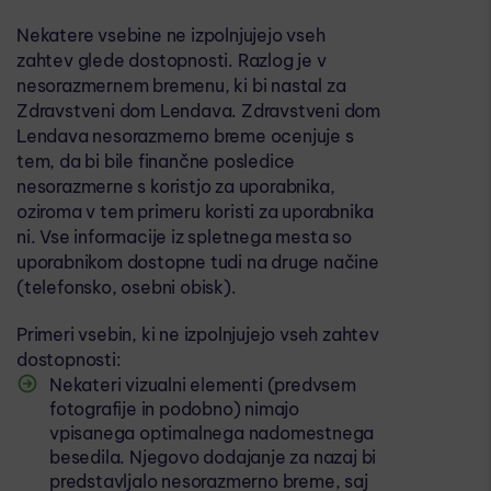
Nekatere vsebine ne izpolnjujejo vseh
zahtev glede dostopnosti. Razlog je v
nesorazmernem bremenu, ki bi nastal za
Zdravstveni dom Lendava. Zdravstveni dom
Lendava nesorazmerno breme ocenjuje s
tem, da bi bile finančne posledice
nesorazmerne s koristjo za uporabnika,
oziroma v tem primeru koristi za uporabnika
ni. Vse informacije iz spletnega mesta so
uporabnikom dostopne tudi na druge načine
(telefonsko, osebni obisk).
Primeri vsebin, ki ne izpolnjujejo vseh zahtev
dostopnosti:
Nekateri vizualni elementi (predvsem
fotografije in podobno) nimajo
vpisanega optimalnega nadomestnega
besedila. Njegovo dodajanje za nazaj bi
predstavljalo nesorazmerno breme, saj