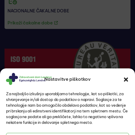
NACIONALNE ČAKALNE DOBE
Prikaži čakalne dobe
Nastavitve piškotkov
Za najboljšo izkušnjo uporabljamo tehnologije, kot so piškotki, za
shranjevanje in/ali dostop do podatkov o napravi. Soglasje za te
tehnologije nam bo omogočilo obdelavo podatkov, kot so vedenje
pri brskanju ali edinstveni identifikatorji na tem spletnem mestu. Če
soglasja ne podate ali ga prekličete, lahko to negativno vpliva na
nekatere funkcije in delovanje spletnega mesta.
Pacientove pravice in dolžnosti
Politika zasebnosti in varovanje osebnih podatkov