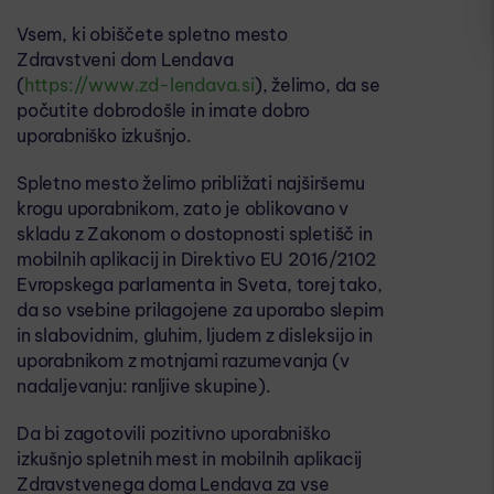
Vsem, ki obiščete spletno mesto
Zdravstveni dom Lendava
(
https://www.zd-lendava.si
), želimo, da se
počutite dobrodošle in imate dobro
uporabniško izkušnjo.
Spletno mesto želimo približati najširšemu
krogu uporabnikom, zato je oblikovano v
skladu z Zakonom o dostopnosti spletišč in
mobilnih aplikacij in Direktivo EU 2016/2102
Evropskega parlamenta in Sveta, torej tako,
da so vsebine prilagojene za uporabo slepim
in slabovidnim, gluhim, ljudem z disleksijo in
uporabnikom z motnjami razumevanja (v
nadaljevanju: ranljive skupine).
Da bi zagotovili pozitivno uporabniško
izkušnjo spletnih mest in mobilnih aplikacij
Zdravstvenega doma Lendava za vse