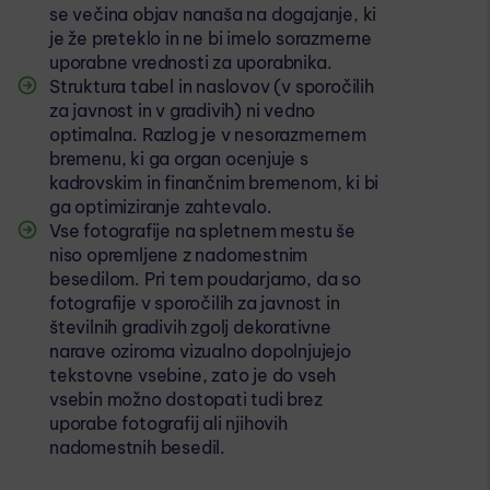
se večina objav nanaša na dogajanje, ki
je že preteklo in ne bi imelo sorazmerne
uporabne vrednosti za uporabnika.
Struktura tabel in naslovov (v sporočilih
za javnost in v gradivih) ni vedno
optimalna. Razlog je v nesorazmernem
bremenu, ki ga organ ocenjuje s
kadrovskim in finančnim bremenom, ki bi
ga optimiziranje zahtevalo.
Vse fotografije na spletnem mestu še
niso opremljene z nadomestnim
besedilom. Pri tem poudarjamo, da so
fotografije v sporočilih za javnost in
številnih gradivih zgolj dekorativne
narave oziroma vizualno dopolnjujejo
tekstovne vsebine, zato je do vseh
vsebin možno dostopati tudi brez
uporabe fotografij ali njihovih
nadomestnih besedil.