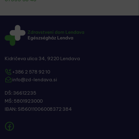
Kidričeva ulica 34, 9220 Lendava
+386 2 578 92 10
info@zd-lendava.si
DŠ: 36612235
MŠ: 5801923000
IBAN: SI56011006008372 384