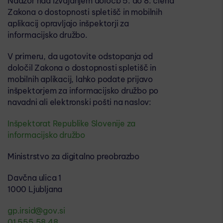
Nadzor nad izvajanjem določb 5. do 8. člena
Zakona o dostopnosti spletišč in mobilnih
aplikacij opravljajo inšpektorji za
informacijsko družbo.
V primeru, da ugotovite odstopanja od
določil Zakona o dostopnosti spletišč in
mobilnih aplikacij, lahko podate prijavo
inšpektorjem za informacijsko družbo po
navadni ali elektronski pošti na naslov:
Inšpektorat Republike Slovenije za
informacijsko družbo
Ministrstvo za digitalno preobrazbo
Davčna ulica 1
1000 Ljubljana
gp.irsid@gov.si
01 555 58 48