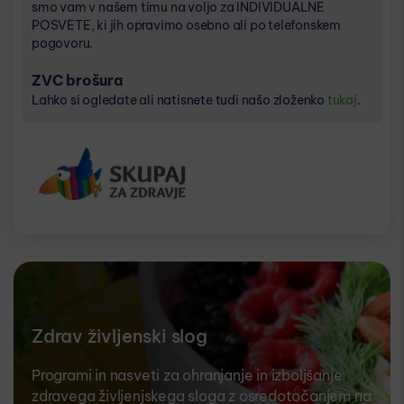
smo vam v našem timu na voljo za INDIVIDUALNE
POSVETE, ki jih opravimo osebno ali po telefonskem
pogovoru.
ZVC brošura
Lahko si ogledate ali natisnete tudi našo zloženko
tukaj
.​
Zdrav življenski slog
Programi in nasveti za ohranjanje in izboljšanje
zdravega življenjskega sloga z osredotočanjem na