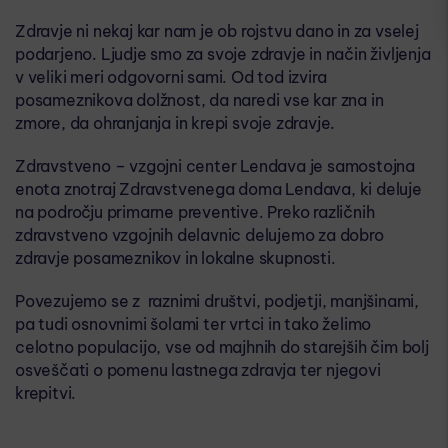
Zdravje ni nekaj kar nam je ob rojstvu dano in za vselej
podarjeno. Ljudje smo za svoje zdravje in način življenja
v veliki meri odgovorni sami. Od tod izvira
posameznikova dolžnost, da naredi vse kar zna in
zmore, da ohranjanja in krepi svoje zdravje.​​
Zdravstveno – vzgojni center Lendava​​ je samostojna
enota znotraj Zdravstvenega doma Lendava, ki deluje
na področju primarne preventive. Preko različnih​​
zdravstveno vzgojnih delavnic​​ delujemo za dobro
zdravje posameznikov in lokalne skupnosti.​​
Povezujemo se z ​​ raznimi društvi, podjetji, manjšinami,
pa tudi osnovnimi šolami ter vrtci in tako želimo
celotno populacijo, vse od majhnih do starejših čim bolj
osveščati o pomenu lastnega zdravja ter njegovi
krepitvi.​​