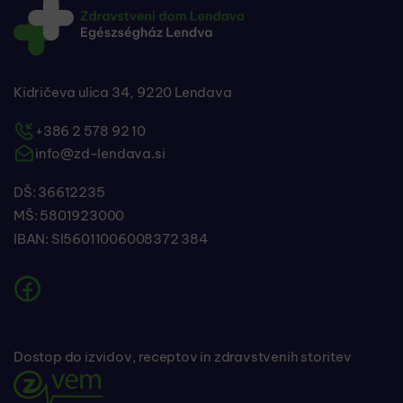
Kidričeva ulica 34, 9220 Lendava
+386 2 578 92 10
info@zd-lendava.si
DŠ: 36612235
MŠ: 5801923000
IBAN: SI56011006008372 384
Dostop do izvidov, receptov in zdravstvenih storitev