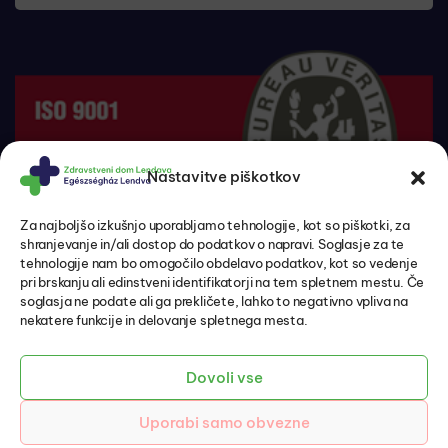
Nastavitve piškotkov
Za najboljšo izkušnjo uporabljamo tehnologije, kot so piškotki, za
shranjevanje in/ali dostop do podatkov o napravi. Soglasje za te
tehnologije nam bo omogočilo obdelavo podatkov, kot so vedenje
pri brskanju ali edinstveni identifikatorji na tem spletnem mestu. Če
soglasja ne podate ali ga prekličete, lahko to negativno vpliva na
nekatere funkcije in delovanje spletnega mesta.
Pacientove pravice in dolžnosti
Politika zasebnosti in varovanje osebnih podatkov
Piškotki
Dovoli vse
Izjava o dostopnosti
Uporabi samo obvezne
© 2026 ZD Lendava – EH Lendva