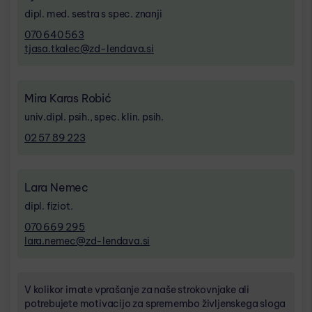
dipl. med. sestra s spec. znanji
070 640 563
tjasa.tkalec@zd-lendava.si
Mira Karas Robić
univ.dipl. psih., spec. klin. psih.
02 57 89 223
Lara Nemec
dipl. fiziot.
070 669 295
lara.nemec@zd-lendava.si
V kolikor imate vprašanje za naše strokovnjake ali
potrebujete motivacijo za spremembo življenskega sloga