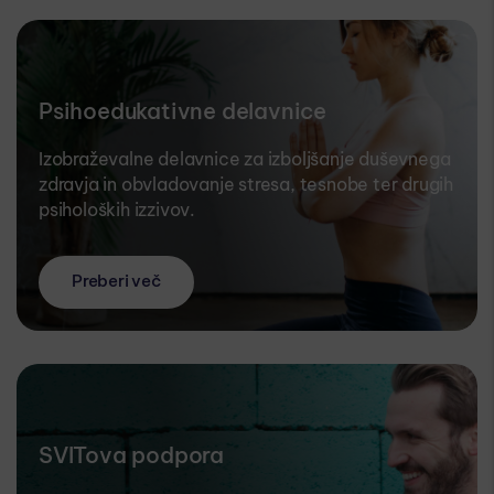
Psihoedukativne delavnice
Izobraževalne delavnice za izboljšanje duševnega
zdravja in obvladovanje stresa, tesnobe ter drugih
psiholoških izzivov.
Preberi več
SVITova podpora