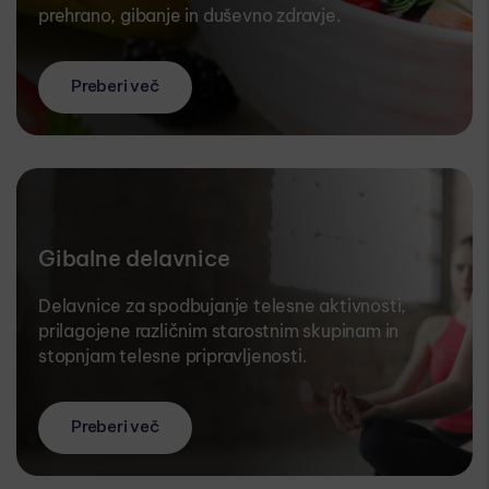
prehrano, gibanje in duševno zdravje.
Preberi več
Gibalne delavnice
Delavnice za spodbujanje telesne aktivnosti,
prilagojene različnim starostnim skupinam in
stopnjam telesne pripravljenosti.
Preberi več