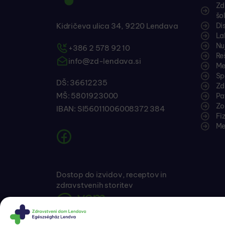
Zd
šo
Kidričeva ulica 34, 9220 Lendava
Di
La
Nu
+386 2 578 92 10
Re
info@zd-lendava.si
Me
Sp
DŠ: 36612235
Zd
MŠ: 5801923000
Pa
Zo
IBAN: SI56011006008372 384
Fi
Me
Dostop do izvidov, receptov in
zdravstvenih storitev