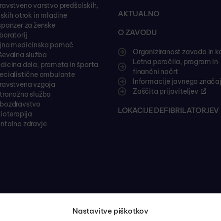
ravstveno varstvo predšolskih,
AKTUALNO
lskih otrok in mladine
spanzer za ženske
O ZAVODU
boratorij
jna medicinska pomoč
Organiziranost zavoda in k
ševalna služba
Letna poročila, program in
dicina dela, prometa in športa
finančni načrt
ecialistične ambulante
Informacije javnega znača
ravstvena vzgoja
Zaščita prijaviteljev
tronažna služba
bozdravstvo
LOKACIJE DEFIBRILATORJEV 
zioterapija
ntalno zdravje
Nastavitve piškotkov