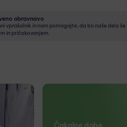
tveno obravnavo
ni vprašalnik in nam pomagajte, da bo naše delo še 
am in pričakovanjem.
Čakalne dobe