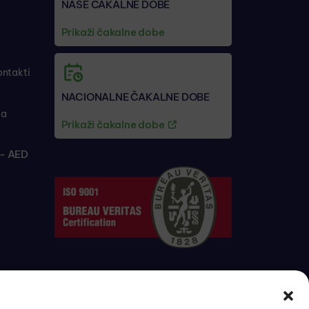
NAŠE ČAKALNE DOBE
Prikaži čakalne dobe
ontakti
NACIONALNE ČAKALNE DOBE
ja
Prikaži čakalne dobe
- AED