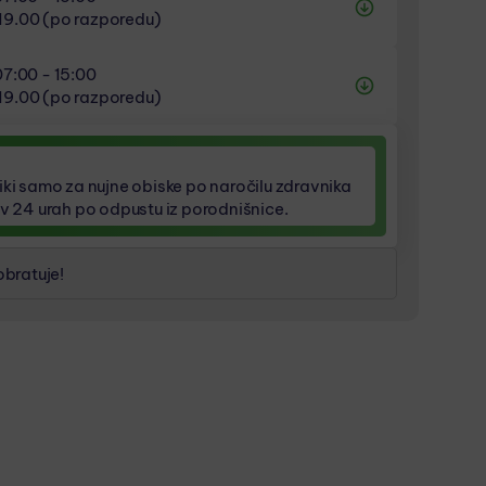
19.00 (po razporedu)
19.00 (po razporedu)
07:00 - 15:00
19.00 (po razporedu)
19.00 (po razporedu)
19.00 (po razporedu)
iki samo za nujne obiske po naročilu zdravnika
 v 24 urah po odpustu iz porodnišnice.
bratuje!