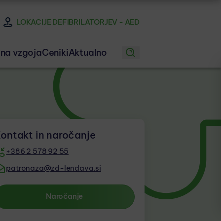
LOKACIJE DEFIBRILATORJEV - AED
na vzgoja
Ceniki
Aktualno
ontakt in naročanje
+386 2 578 92 55
patronaza@zd-lendava.si
Naročanje