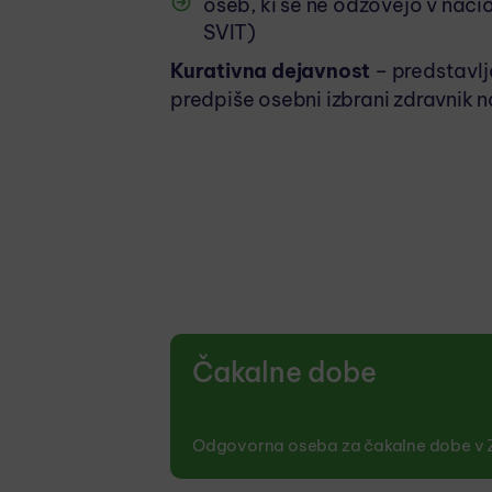
oseb, ki se ne odzovejo v na
SVIT)
Kurativna dejavnost
– predstavlja
predpiše osebni izbrani zdravnik n
Čakalne dobe
Odgovorna oseba za čakalne dobe v Z