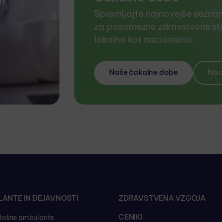
ih
Spremljajte najnovejše sezna
za posamezne zdravstvene sto
lokalno kot nacionalno.
Naše čakalne dobe
Nac
ANTE IN DEJAVNOSTI
ZDRAVSTVENA VZGOJA
CENIKI
lošne ambulante