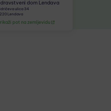
dravstveni dom Lendava
idričeva ulica 34
220 Lendava
rikaži pot na zemljevidu