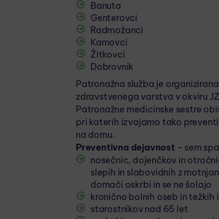
Banuta
Genterovci
Radmožanci
Kamovci
Žitkovci
Dobrovnik
Patronažna služba je organizirana
zdravstvenega varstva v okviru J
Patronažne medicinske sestre obis
pri katerih izvajamo tako prevent
na domu.
Preventivna dejavnost
– sem spa
nosečnic, dojenčkov in otročnic
slepih in slabovidnih z motnjami
domači oskrbi in se ne šolajo
kronično bolnih oseb in težkih 
starostnikov nad 65 let