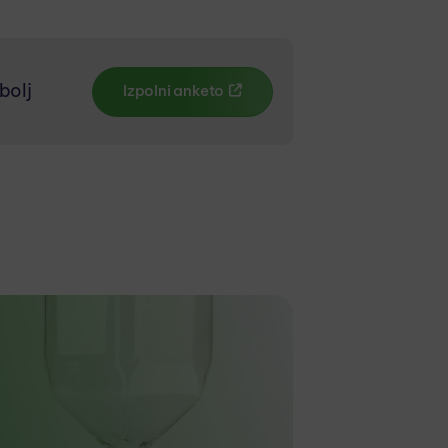
bolj
Izpolni anketo