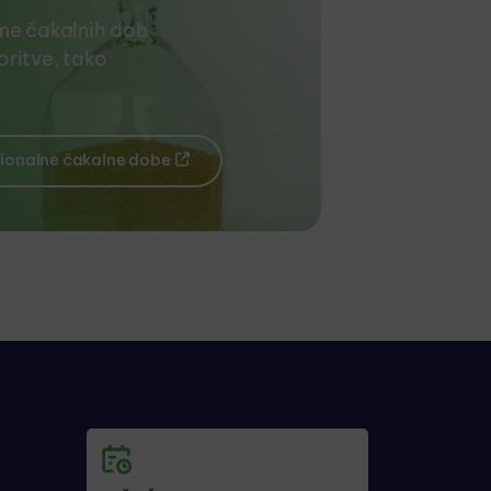
me čakalnih dob
ritve, tako
ionalne čakalne dobe