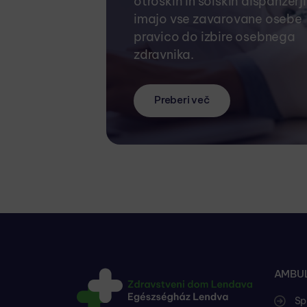
otroških in šolskih dispanzerj
imajo vse zavarovane osebe
pravico do izbire osebnega
zdravnika.
Preberi več
AMBUL
Sp