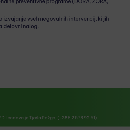
cionalne preventivne programe (DORA, ZORA,
 izvajanje vseh negovalnih intervencij, ki jih
a delovni nalog.
D Lendava je Tjaša Požgaj (+386 2 578 92 51).