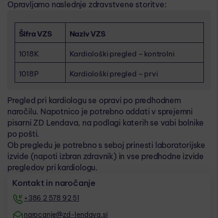
Opravljamo naslednje zdravstvene storitve:
Šifra VZS
Naziv VZS
1018K
Kardiološki pregled – kontrolni
1018P
Kardiološki pregled – prvi
Pregled pri kardiologu se opravi po predhodnem
naročilu. Napotnico je potrebno oddati v sprejemni
pisarni ZD Lendava, na podlagi katerih se vabi bolnike
po pošti.
Ob pregledu je potrebno s seboj prinesti laboratorijske
izvide (napoti izbran zdravnik) in vse predhodne izvide
pregledov pri kardiologu.
Kontakt in naročanje
+386 2 578 92 51
narocanje@zd-lendava.si