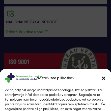
NACIONALNE ČAKALNE DOBE
Prikaži čakalne dobe
Nastavitve piškotkov
Za najboljšo izkušnjo uporabljamo tehnologije, kot so piškotki, za
shranjevanje in/ali dostop do podatkov o napravi. Soglasje za te
tehnologije nam bo omogočilo obdelavo podatkov, kot so vedenje
pri brskanju ali edinstveni identifikatorji na tem spletnem mestu. Če
soglasja ne podate ali ga prekličete, lahko to negativno vpliva na