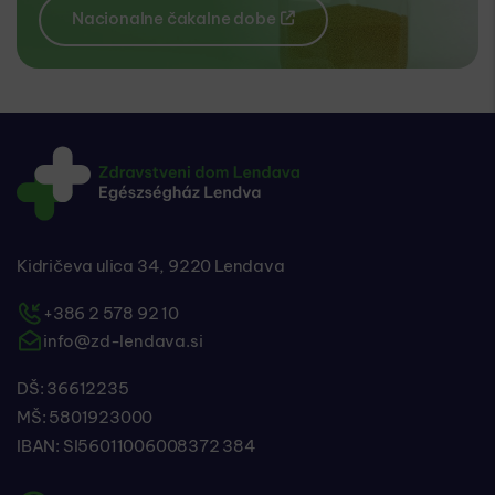
Nacionalne čakalne dobe
Kidričeva ulica 34, 9220 Lendava
+386 2 578 92 10
info@zd-lendava.si
DŠ: 36612235
MŠ: 5801923000
IBAN: SI56011006008372 384