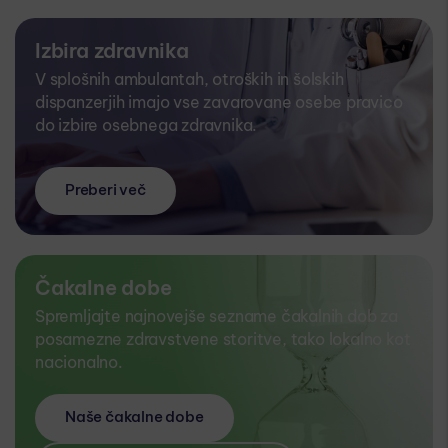
Izbira zdravnika
V splošnih ambulantah, otroških in šolskih
dispanzerjih imajo vse zavarovane osebe pravico
do izbire osebnega zdravnika.
Preberi več
Čakalne dobe
Spremljajte najnovejše sezname čakalnih dob za
posamezne zdravstvene storitve, tako lokalno kot
nacionalno.
Naše čakalne dobe