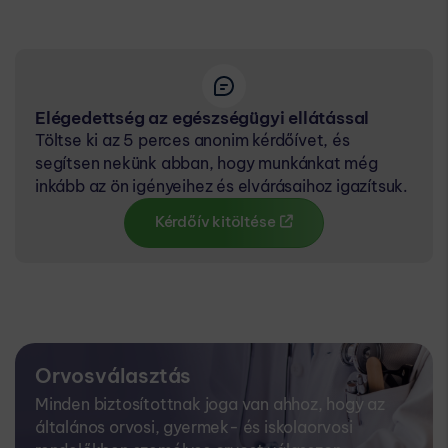
Elégedettség az egészségügyi ellátással
Töltse ki az 5 perces anonim kérdőívet, és
segítsen nekünk abban, hogy munkánkat még
inkább az ön igényeihez és elvárásaihoz igazítsuk.
Kérdőív kitöltése
Orvosválasztás
Minden biztosítottnak joga van ahhoz, hogy az
általános orvosi, gyermek- és iskolaorvosi