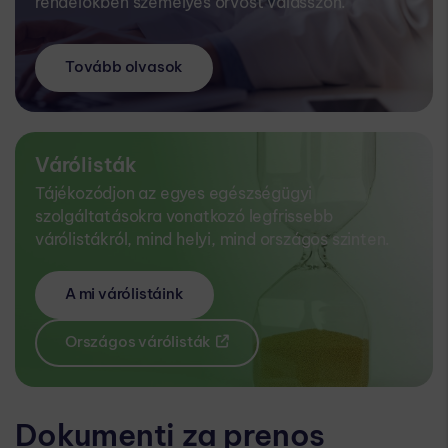
rendelőkben személyes orvost válasszon.
Tovább olvasok
Várólisták
Tájékozódjon az egyes egészségügyi
szolgáltatásokra vonatkozó legfrissebb
várólistákról, mind helyi, mind országos szinten.
A mi várólistáink
Országos várólisták
Dokumenti za prenos