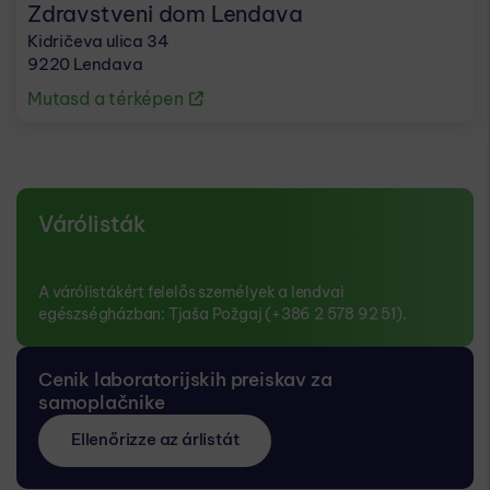
Zdravstveni dom Lendava
Kidričeva ulica 34
9220 Lendava
Mutasd a térképen
Várólisták
A várólistákért felelős személyek a lendvai
egészségházban: Tjaša Požgaj (+386 2 578 92 51).
Cenik laboratorijskih preiskav za
samoplačnike
Ellenőrizze az árlistát