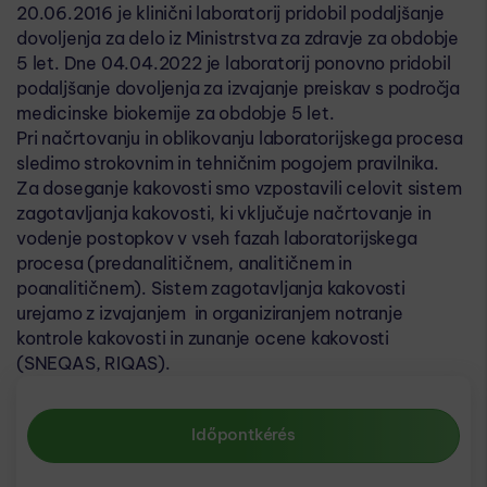
20.06.2016 je klinični laboratorij pridobil podaljšanje
dovoljenja za delo iz Ministrstva za zdravje za obdobje
5 let. Dne 04.04.2022 je laboratorij ponovno pridobil
podaljšanje dovoljenja za izvajanje preiskav s področja
medicinske biokemije za obdobje 5 let.
Pri načrtovanju in oblikovanju laboratorijskega procesa
sledimo strokovnim in tehničnim pogojem pravilnika.
Za doseganje kakovosti smo vzpostavili celovit sistem
zagotavljanja kakovosti, ki vključuje načrtovanje in
vodenje postopkov v vseh fazah laboratorijskega
procesa (predanalitičnem, analitičnem in
poanalitičnem). Sistem zagotavljanja kakovosti
urejamo z izvajanjem in organiziranjem notranje
kontrole kakovosti in zunanje ocene kakovosti
(SNEQAS, RIQAS).
Időpontkérés