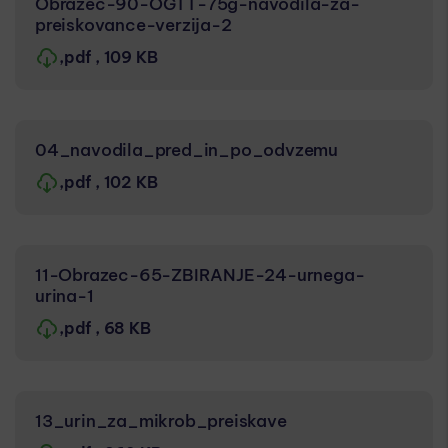
Obrazec-90-OGTT-75g-navodila-za-
preiskovance-verzija-2
,pdf
, 109 KB
04_navodila_pred_in_po_odvzemu
,pdf
, 102 KB
11-Obrazec-65-ZBIRANJE-24-urnega-
urina-1
,pdf
, 68 KB
13_urin_za_mikrob_preiskave