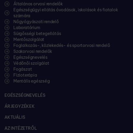
Általános orvosi rendelők
Egészségügyi ellátás óvodások, iskolások és fiatalok
számára
Nőgyógyászati rendelő
Laboratórium
Sürgősségi betegellátás
Mentőszolgálat
Foglalkozás-, közlekedés- és sportorvosi rendelő
Szakorvosi rendelők
Egészségnevelés
Védőnői szolgálat
Fogászat
Fizioterápia
Mentális egészség
EGÉSZSÉGNEVELÉS
ÁRJEGYZÉKEK
AKTUÁLIS
AZ INTÉZETRŐL