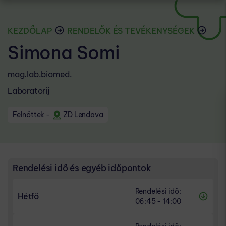
KEZDŐLAP
RENDELŐK ÉS TEVÉKENYSÉGEK
Simona Somi
mag.lab.biomed.
Laboratorij
Felnőttek
-
ZD Lendava
Rendelési idő és egyéb időpontok
Rendelési idő:
Hétfő
06:45 - 14:00
RENDELÉSI IDŐ