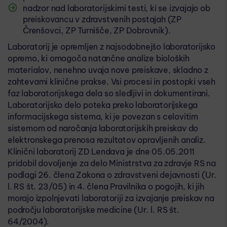
nadzor nad laboratorijskimi testi, ki se izvajajo ob
preiskovancu v zdravstvenih postajah (ZP
Črenšovci, ZP Turnišče, ZP Dobrovnik).
Laboratorij je opremljen z najsodobnejšo laboratorijsko
opremo, ki omogoča natančne analize bioloških
materialov, nenehno uvaja nove preiskave, skladno z
zahtevami klinične prakse. Vsi procesi in postopki vseh
faz laboratorijskega dela so sledljivi in dokumentirani.
Laboratorijsko delo poteka preko laboratorijskega
informacijskega sistema, ki je povezan s celovitim
sistemom od naročanja laboratorijskih preiskav do
elektronskega prenosa rezultatov opravljenih analiz.
Klinični laboratorij ZD Lendava je dne 05.05.2011
pridobil dovoljenje za delo Ministrstva za zdravje RS na
podlagi 26. člena Zakona o zdravstveni dejavnosti (Ur.
l. RS št. 23/05) in 4. člena Pravilnika o pogojih, ki jih
morajo izpolnjevati laboratoriji za izvajanje preiskav na
področju laboratorijske medicine (Ur. l. RS št.
64/2004).