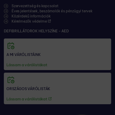
Szervezettség és kapcsolat
Éves jelentések, beszámolók és pénzügyi tervek
Közérdekű információk
Kérelmezők védelme
DEFIBRILLÁTOROK HELYSZÍNE - AED
A MI VÁRÓLISTÁINK
Lássam a várólistákat
ORSZÁGOS VÁRÓLISTÁK
Lássam a várólistákat