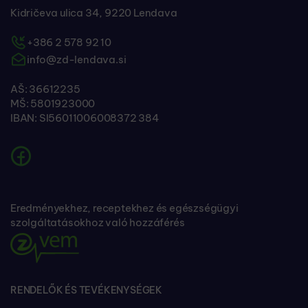
Kidričeva ulica 34, 9220 Lendava
+386 2 578 92 10
info@zd-lendava.si
AŠ: 36612235
MŠ: 5801923000
IBAN: SI56011006008372 384
Eredményekhez, receptekhez és egészségügyi
szolgáltatásokhoz való hozzáférés
RENDELŐK ÉS TEVÉKENYSÉGEK