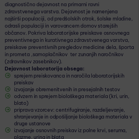
T4)
diagnostično dejavnost na primarni ravni
10:30 - 12:30
zdravstvenega varstva. Dejavnost je namenjena
najširši populaciji, od predšolskih otrok, šolske mladine,
UZSONNASZÜNET
odrasli populaciji in varovancem domov starejših
10:00 - 10:30
občanov. Pokriva laboratorijske preiskave osnovnega
preventivnega in kurativnega zdravstvenega varstva,
preiskave preventivnih pregledov medicine dela, športa
in prometa ,samoplačnikov ter zunanjih naročnikov
(zdravnikov zasebnikov).
Dejavnost laboratorija obsega:
sprejem preiskovanca in naročila laboratorijskih
preiskav
izvajanje obremenitvenih in presejalnih testov
odvzem in sprejem biološkega materiala (kri, urin,
blato)
priprava vzorcev: centrifugiranje, razdeljevanje,
shranjevanje in odpošiljanje biološkega materiala v
druge ustanove
izvajanje osnovnih preiskav iz polne krvi, seruma,
plazme, urina in blata