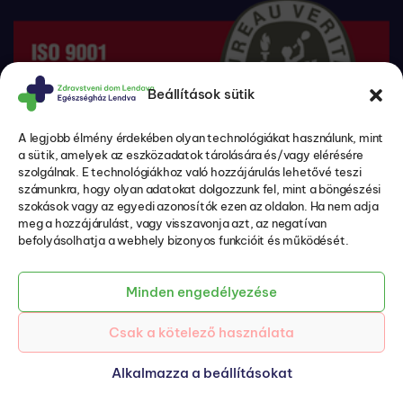
Beállítások sütik
A legjobb élmény érdekében olyan technológiákat használunk, mint
a sütik, amelyek az eszközadatok tárolására és/vagy elérésére
szolgálnak. E technológiákhoz való hozzájárulás lehetővé teszi
számunkra, hogy olyan adatokat dolgozzunk fel, mint a böngészési
szokások vagy az egyedi azonosítók ezen az oldalon. Ha nem adja
meg a hozzájárulást, vagy visszavonja azt, az negatívan
befolyásolhatja a webhely bizonyos funkcióit és működését.
A beteg jogai és kötelezettségei (csak szlovén nyelven)
Adatvédelmi politika és személyes adatok védelme
Sütik (csak szlovén nyelven)
Minden engedélyezése
Akadálymentességi nyilatkozat (csak szlovén nyelven)
Csak a kötelező használata
© 2026 ZD Lendava – EH Lendva
Szerzők:
Emigma
Alkalmazza a beállításokat