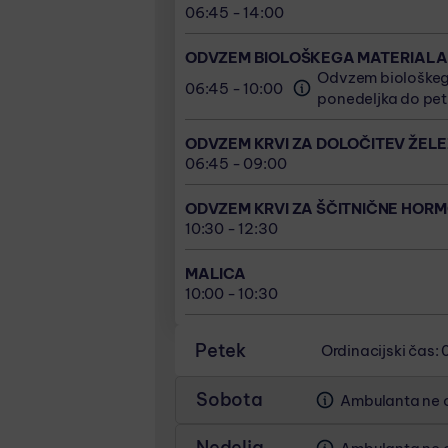
Odvzem biološkega
06:45 - 14:00
06:45 - 10:00
ODVZEM KRVI ZA DOLOČITEV ŽELE
ponedeljka do pet
ODVZEM KRVI ZA ŠČITNIČNE HORMO
06:45 - 09:00
10:30 - 12:30
ODVZEM BIOLOŠKEGA MATERIALA
ODVZEM KRVI ZA DOLOČITEV ŽELE
Odvzem biološkega
ODVZEM KRVI ZA ŠČITNIČNE HORMO
06:45 - 10:00
06:45 - 09:00
ponedeljka do pet
MALICA
10:30 - 12:30
10:00 - 10:30
ODVZEM KRVI ZA ŠČITNIČNE HORMO
ODVZEM KRVI ZA DOLOČITEV ŽELE
MALICA
10:30 - 12:30
06:45 - 09:00
10:00 - 10:30
MALICA
ODVZEM KRVI ZA ŠČITNIČNE HORMO
10:00 - 10:30
10:30 - 12:30
MALICA
10:00 - 10:30
Petek
Ordinacijski čas: 
ORDINACIJSKI ČAS
Sobota
Ambulanta ne o
06:45 - 14:00
Nedelja