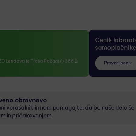
Cenik laborato
samoplačnik
D Lendava je Tjaša Požgaj (+386 2
Preveri cenik
tveno obravnavo
ni vprašalnik in nam pomagajte, da bo naše delo še 
am in pričakovanjem.