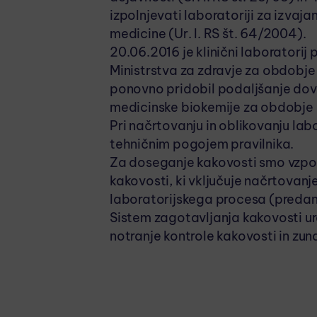
izpolnjevati laboratoriji za izvaja
medicine (Ur. l. RS št. 64/2004).
20.06.2016 je klinični laboratorij 
Ministrstva za zdravje za obdobje 
ponovno pridobil podaljšanje dovo
medicinske biokemije za obdobje 5
Pri načrtovanju in oblikovanju la
tehničnim pogojem pravilnika.
Za doseganje kakovosti smo vzpos
kakovosti, ki vključuje načrtovan
laboratorijskega procesa (predan
Sistem zagotavljanja kakovosti ur
notranje kontrole kakovosti in zu