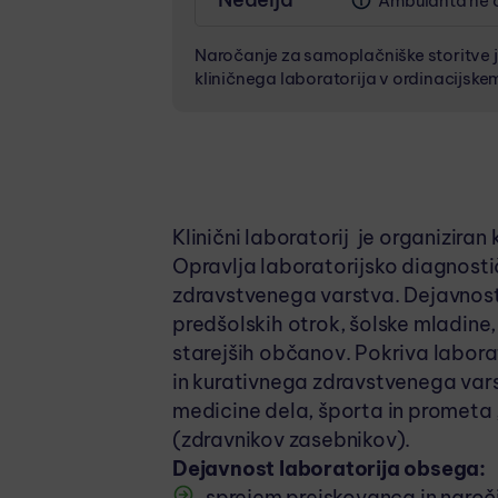
Ambulanta ne o
ODVZEM BIOLOŠKEGA MATERIALA
Odvzem biološkega
06:45 - 10:00
ponedeljka do pet
Naročanje za samoplačniške storitve j
kliničnega laboratorija v ordinacijske
ODVZEM KRVI ZA DOLOČITEV ŽELE
06:45 - 09:00
ODVZEM KRVI ZA ŠČITNIČNE HORMO
10:30 - 12:30
Klinični laboratorij je organizir
MALICA
Opravlja laboratorijsko diagnosti
10:00 - 10:30
zdravstvenega varstva. Dejavnost 
predšolskih otrok, šolske mladine
starejših občanov. Pokriva labor
in kurativnega zdravstvenega vars
medicine dela, športa in prometa
(zdravnikov zasebnikov).
Dejavnost laboratorija obsega:
sprejem preiskovanca in naroči