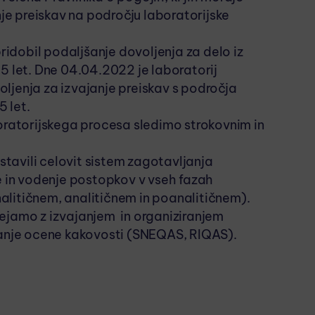
nje preiskav na področju laboratorijske
pridobil podaljšanje dovoljenja za delo iz
5 let. Dne 04.04.2022 je laboratorij
ljenja za izvajanje preiskav s področja
 let.
boratorijskega procesa sledimo strokovnim in
tavili celovit sistem zagotavljanja
je in vodenje postopkov v vseh fazah
alitičnem, analitičnem in poanalitičnem).
ejamo z izvajanjem in organiziranjem
nanje ocene kakovosti (SNEQAS, RIQAS).