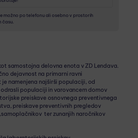
bratuje!
 materiala za NUJNE primere: vsak delavnik od
ka: 6:45 – 14:00
e možno po telefonu ali osebno v prostorih
m času.
ZA (FE)
NE (TSH, T3, T4)
an kot samostojna delovna enota v ZD Lendava.
čno dejavnost na primarni ravni
je namenjena najširši populaciji, od
, odrasli populaciji in varovancem domov
atorijske preiskave osnovnega preventivnega
tva, preiskave preventivnih pregledov
 ,samoplačnikov ter zunanjih naročnikov
la laboratorijskih preiskav