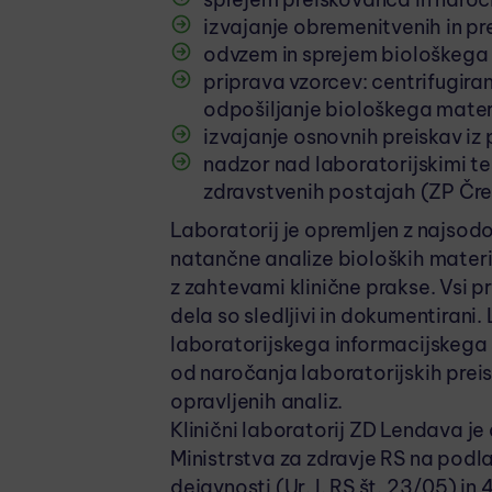
izvajanje obremenitvenih in pr
odvzem in sprejem biološkega m
priprava vzorcev: centrifugiran
odpošiljanje biološkega mater
izvajanje osnovnih preiskav iz 
nadzor nad laboratorijskimi tes
zdravstvenih postajah (ZP Čre
Laboratorij je opremljen z najso
natančne analize bioloških mater
z zahtevami klinične prakse. Vsi p
dela so sledljivi in dokumentirani
laboratorijskega informacijskega 
od naročanja laboratorijskih prei
opravljenih analiz.
Klinični laboratorij ZD Lendava je
Ministrstva za zdravje RS na podl
dejavnosti (Ur. l. RS št. 23/05) in 