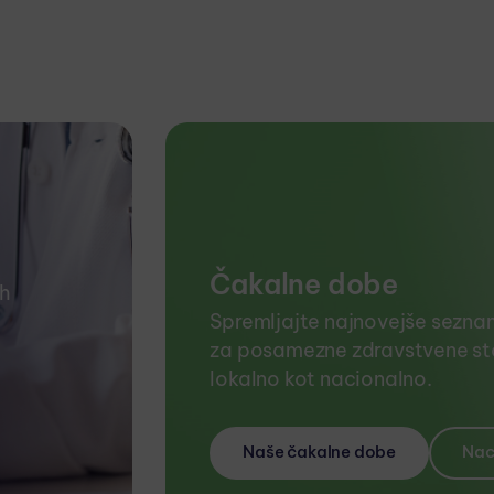
Čakalne dobe
ih
Spremljajte najnovejše sezna
za posamezne zdravstvene sto
lokalno kot nacionalno.
Naše čakalne dobe
Nac