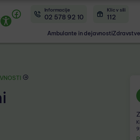
Informacije
Klic v sili
02 578 92 10
112
r
Ambulante in dejavnosti
Zdravstve
AVNOSTI
i
Z
K
9
P