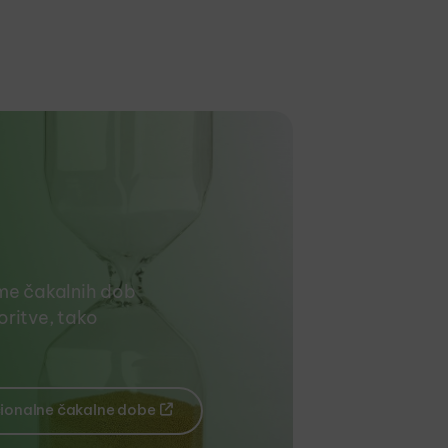
me čakalnih dob
ritve, tako
ionalne čakalne dobe