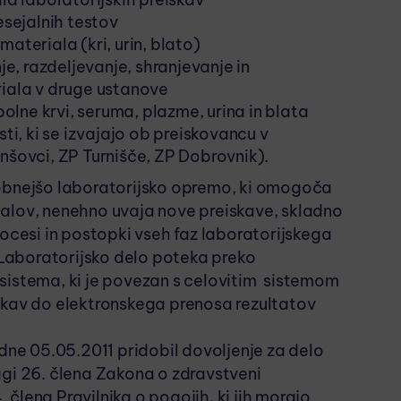
esejalnih testov
ateriala (kri, urin, blato)
je, razdeljevanje, shranjevanje in
iala v druge ustanove
polne krvi, seruma, plazme, urina in blata
ti, ki se izvajajo ob preiskovancu v
nšovci, ZP Turnišče, ZP Dobrovnik).
dobnejšo laboratorijsko opremo, ki omogoča
ialov, nenehno uvaja nove preiskave, skladno
rocesi in postopki vseh faz laboratorijskega
. Laboratorijsko delo poteka preko
sistema, ki je povezan s celovitim sistemom
skav do elektronskega prenosa rezultatov
 dne 05.05.2011 pridobil dovoljenje za delo
agi 26. člena Zakona o zdravstveni
4. člena Pravilnika o pogojih, ki jih morajo