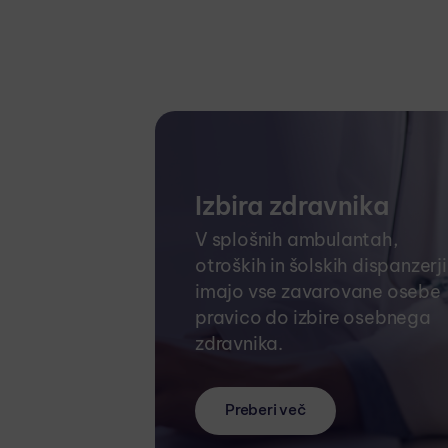
Izbira zdravnika
V splošnih ambulantah,
otroških in šolskih dispanzerj
imajo vse zavarovane osebe
pravico do izbire osebnega
zdravnika.
Preberi več