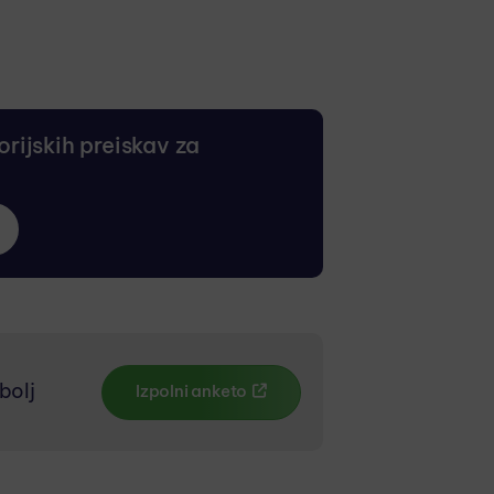
rijskih preiskav za
e
bolj
Izpolni anketo