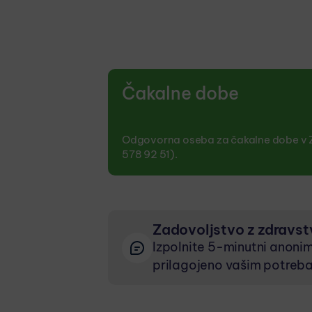
Čakalne dobe
Odgovorna oseba za čakalne dobe v Z
578 92 51).
Zadovoljstvo z zdravs
Izpolnite 5-minutni anonim
prilagojeno vašim potreb