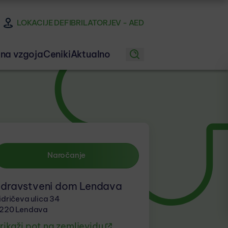
LOKACIJE DEFIBRILATORJEV - AED
na vzgoja
Ceniki
Aktualno
Naročanje
dravstveni dom Lendava
idričeva ulica 34
220 Lendava
rikaži pot na zemljevidu