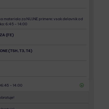
 materiala za NUJNE primere: vsak delavnik od
ZA (FE)
ka: 6:45 – 14:00
NE (TSH, T3, T4)
ZA (FE)
 materiala za NUJNE primere: vsak delavnik od
NE (TSH, T3, T4)
ka: 6:45 – 14:00
NE (TSH, T3, T4)
ZA (FE)
NE (TSH, T3, T4)
06:45 - 14:00
bratuje!