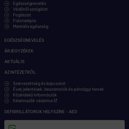
Egészségnevelés
Védőnői szolgálat
Fogászat
Fizioterápia
Mentális egészség
EGÉSZSÉGNEVELÉS
ÁRJEGYZÉKEK
AKTUÁLIS
AZ INTÉZETRŐL
Szervezettség és kapcsolat
Éves jelentések, beszámolók és pénzügyi tervek
Közérdekű információk
Kérelmezők védelme
DEFIBRILLÁTOROK HELYSZÍNE - AED