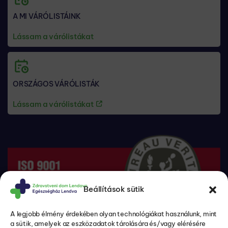
A MI VÁRÓLISTÁINK
Lássam a várólistákat
ORSZÁGOS VÁRÓLISTÁK
Lássam a várólistákat
Beállítások sütik
A legjobb élmény érdekében olyan technológiákat használunk, mint
a sütik, amelyek az eszközadatok tárolására és/vagy elérésére