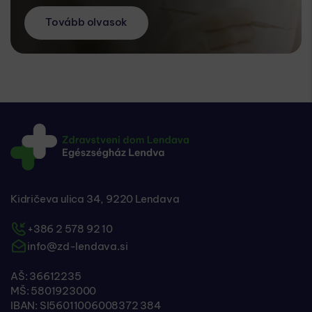
Tovább olvasok
Kidričeva ulica 34, 9220 Lendava
+386 2 578 92 10
info@zd-lendava.si
AŠ: 36612235
MŠ: 5801923000
IBAN: SI56011006008372 384