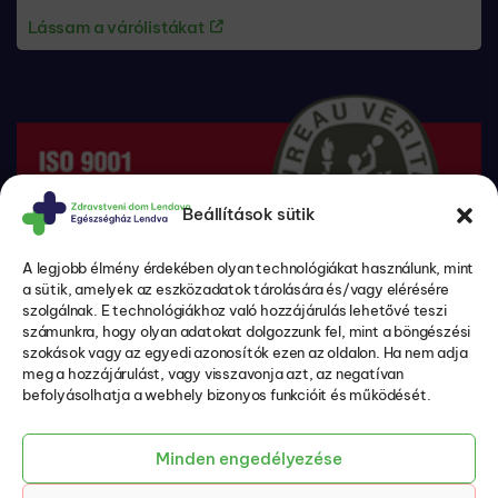
Lássam a várólistákat
Beállítások sütik
A legjobb élmény érdekében olyan technológiákat használunk, mint
a sütik, amelyek az eszközadatok tárolására és/vagy elérésére
szolgálnak. E technológiákhoz való hozzájárulás lehetővé teszi
számunkra, hogy olyan adatokat dolgozzunk fel, mint a böngészési
szokások vagy az egyedi azonosítók ezen az oldalon. Ha nem adja
meg a hozzájárulást, vagy visszavonja azt, az negatívan
befolyásolhatja a webhely bizonyos funkcióit és működését.
A beteg jogai és kötelezettségei (csak szlovén nyelven)
Adatvédelmi politika és személyes adatok védelme
Sütik (csak szlovén nyelven)
Minden engedélyezése
Akadálymentességi nyilatkozat (csak szlovén nyelven)