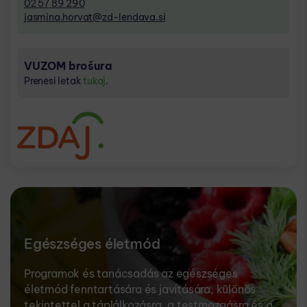
02 57 89 290
jasmina.horvat@zd-lendava.si
VUZOM brošura
Prenesi letak
tukaj
.
Egészséges életmód
Programok és tanácsadás az egészséges
életmód fenntartására és javítására, különös
tekintettel a táplálkozásra, a testmozgásra és a