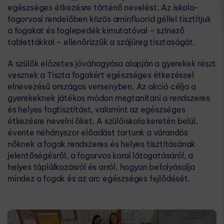
egészséges étkezésre történő nevelést. Az iskola-
fogorvosi rendelőben közös aminfluorid géllel tisztítjuk
a fogakat és foglepedék kimutatóval – színező
tablettákkal – ellenőrizzük a szájüreg tisztaságát.
A szülők előzetes jóváhagyása alapján a gyerekek részt
vesznek a Tiszta fogakért egészséges étkezéssel
elnevezésű országos versenyben. Az akció célja a
gyerekeknek játékos módon megtanítani a rendszeres
és helyes fogtisztítást, valamint az egészséges
étkezésre nevelni őket. A szülőiskola keretén belül,
évente néhányszor előadást tartunk a várandós
nőknek a fogak rendszeres és helyes tisztításának
jelentőségésről, a fogorvos korai látogatásáról, a
helyes táplálkozásról és arról, hogyan befolyásolja
mindez a fogak és az arc egészséges fejlődését.