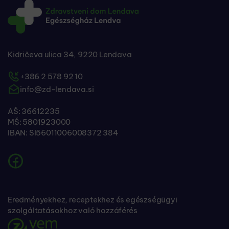
Kidričeva ulica 34, 9220 Lendava
+386 2 578 92 10
info@zd-lendava.si
AŠ: 36612235
MŠ: 5801923000
IBAN: SI56011006008372 384
Eredményekhez, receptekhez és egészségügyi
szolgáltatásokhoz való hozzáférés