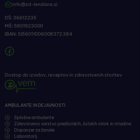
info@zd-lendava.si
DŠ: 36612235
MŠ: 5801923000
IBAN: SI56011006008372 384
Dostop do izvidov, receptov in zdravstvenih storitev
AMBULANTE IN DEJAVNOSTI
Splošne ambulante
Zdravstveno varstvo predšolskih, šolskih otrok in mladine
Dispanzer za ženske
Laboratorij