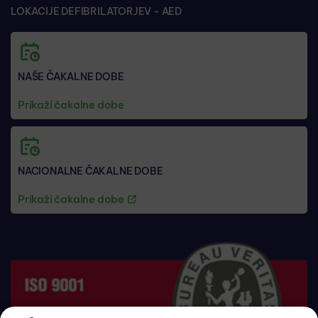
LOKACIJE DEFIBRILATORJEV - AED
NAŠE ČAKALNE DOBE
Prikaži čakalne dobe
NACIONALNE ČAKALNE DOBE
Prikaži čakalne dobe