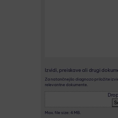
Izvidi, preiskave ali drugi dokum
Za natančnejšo diagnozo priložite izvid
relevantne dokumente.
Drop
S
Max. file size: 4 MB.