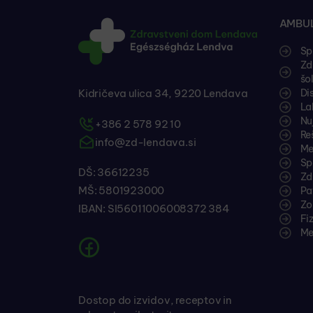
AMBUL
Sp
Zd
šo
Kidričeva ulica 34, 9220 Lendava
Di
La
Nu
+386 2 578 92 10
Re
info@zd-lendava.si
Me
Sp
DŠ: 36612235
Zd
MŠ: 5801923000
Pa
Zo
IBAN: SI56011006008372 384
Fi
Me
Dostop do izvidov, receptov in