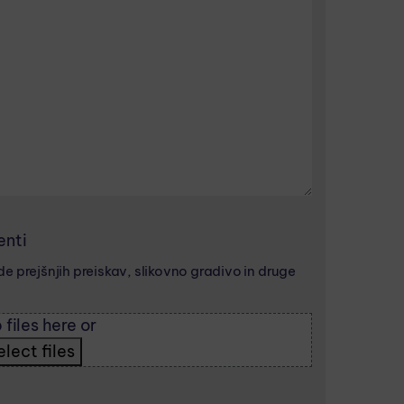
enti
e prejšnjih preiskav, slikovno gradivo in druge
 files here or
elect files