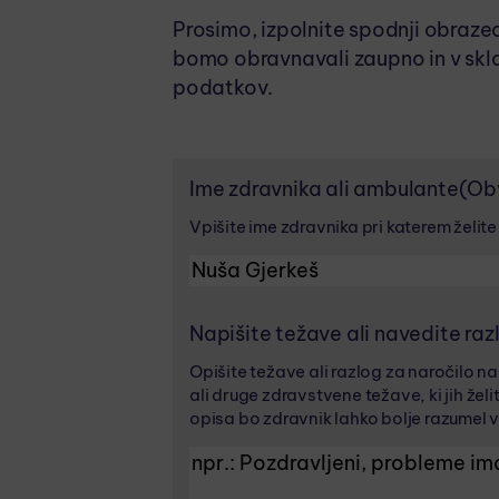
Prosimo, izpolnite spodnji obraze
bomo obravnavali zaupno in v skla
podatkov.
Ime zdravnika ali ambulante
(Ob
Vpišite ime zdravnika pri katerem želite
Napišite težave ali navedite raz
Opišite težave ali razlog za naročilo n
ali druge zdravstvene težave, ki jih žel
opisa bo zdravnik lahko bolje razumel v