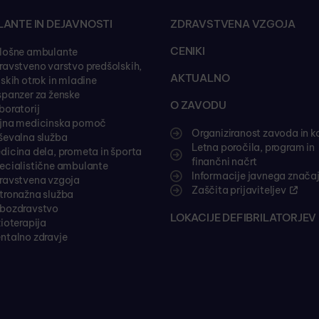
ANTE IN DEJAVNOSTI
ZDRAVSTVENA VZGOJA
CENIKI
lošne ambulante
ravstveno varstvo predšolskih,
AKTUALNO
lskih otrok in mladine
spanzer za ženske
O ZAVODU
boratorij
jna medicinska pomoč
Organiziranost zavoda in k
ševalna služba
Letna poročila, program in
dicina dela, prometa in športa
finančni načrt
ecialistične ambulante
Informacije javnega znača
ravstvena vzgoja
Zaščita prijaviteljev
tronažna služba
bozdravstvo
LOKACIJE DEFIBRILATORJEV 
zioterapija
ntalno zdravje