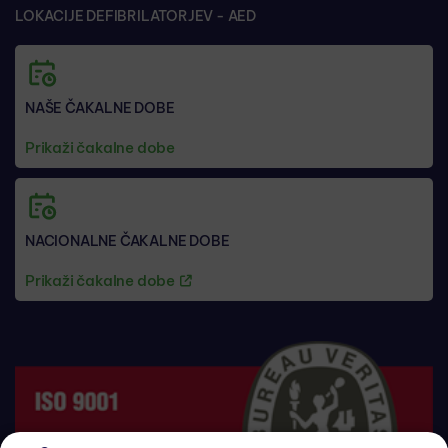
LOKACIJE DEFIBRILATORJEV - AED
NAŠE ČAKALNE DOBE
Prikaži čakalne dobe
NACIONALNE ČAKALNE DOBE
Prikaži čakalne dobe