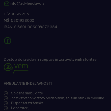
info@zd-lendava.si
DŠ: 36612235
MŠ: 5801923000
IBAN: SI56011006008372 384
Dostop do izvidov, receptov in zdravstvenih storitev
AMBULANTE IN DEJAVNOSTI
Splošne ambulante
Zdravstveno varstvo predšolskih, šolskih otrok in mladine
Dispanzer za ženske
Laboratorij