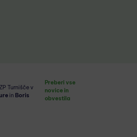
Preberi vse
ZP Turnišče v
novice in
 ure
in
Boris
obvestila