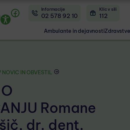
Informacije
Klic v sili
02 578 92 10
112
Ambulante in dejavnosti
Zdravstve
 NOVIC IN OBVESTIL
 O
ANJU Romane
ič, dr. dent.