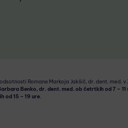
dsotnosti Romane Markoja Jakšič, dr. dent. med. v 
Barbara Benko, dr. dent. med. ob četrtkih od 7 – 11
ih od 15 – 19 ure
.