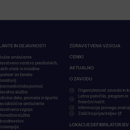
ANTE IN DEJAVNOSTI
ZDRAVSTVENA VZGOJA
CENIKI
lošne ambulante
ravstveno varstvo predšolskih,
AKTUALNO
lskih otrok in mladine
spanzer za ženske
O ZAVODU
boratorij
jna medicinska pomoč
Organiziranost zavoda in k
ševalna služba
Letna poročila, program in
dicina dela, prometa in športa
finančni načrt
ecialistične ambulante
Informacije javnega znača
ravstvena vzgoja
Zaščita prijaviteljev
tronažna služba
bozdravstvo
LOKACIJE DEFIBRILATORJEV 
zioterapija