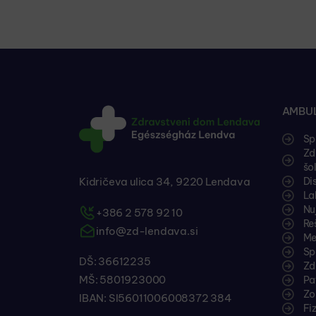
AMBUL
Sp
Zd
šo
Kidričeva ulica 34, 9220 Lendava
Di
La
Nu
+386 2 578 92 10
Re
info@zd-lendava.si
Me
Sp
DŠ: 36612235
Zd
MŠ: 5801923000
Pa
Zo
IBAN: SI56011006008372 384
Fi