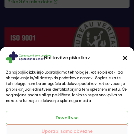
Prikaži čakalne dobe
Nastavitve piškotkov
Za najboljšo izkušnjo uporabljamo tehnologije, kot so piškotki, za
shranjevanje in/ali dostop do podatkov o napravi. Soglasje za te
tehnologije nam bo omogočilo obdelavo podatkov, kot so vedenje
pri brskanju ali edinstveni identifikatorji na tem spletnem mestu. Če
soglasja ne podate ali ga prekličete, lahko to negativno vpliva na
nekatere funkcije in delovanje spletnega mesta.
Pacientove pravice in dolžnosti
Politika zasebnosti in varovanje osebnih podatkov
Piškotki
Dovoli vse
Izjava o dostopnosti
Uporabi samo obvezne
© 2026 ZD Lendava – EH Lendva