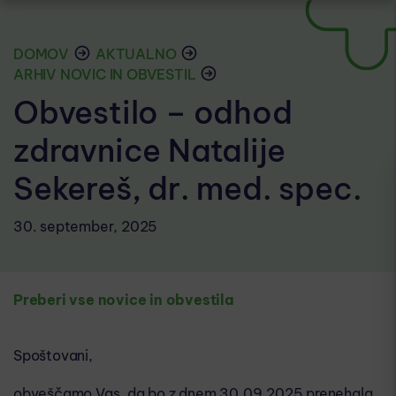
DOMOV
AKTUALNO
ARHIV NOVIC IN OBVESTIL
Obvestilo – odhod
zdravnice Natalije
Sekereš, dr. med. spec.
30. september, 2025
Preberi vse novice in obvestila
Spoštovani,
obveščamo Vas, da bo z dnem 30.09.2025 prenehala