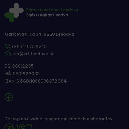
Kidričeva ulica 34, 9220 Lendava
+386 2 578 92 10
info@zd-lendava.si
DŠ: 36612235
MŠ: 5801923000
IBAN: SI56011006008372 384
Dostop do izvidov, receptov in zdravstvenih storitev