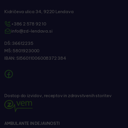
Kidričeva ulica 34, 9220 Lendava
+386 2 578 92 10
info@zd-lendava.si
DŠ: 36612235
MŠ: 5801923000
IBAN: SI56011006008372 384
Dostop do izvidov, receptov in zdravstvenih storitev
AMBULANTE IN DEJAVNOSTI