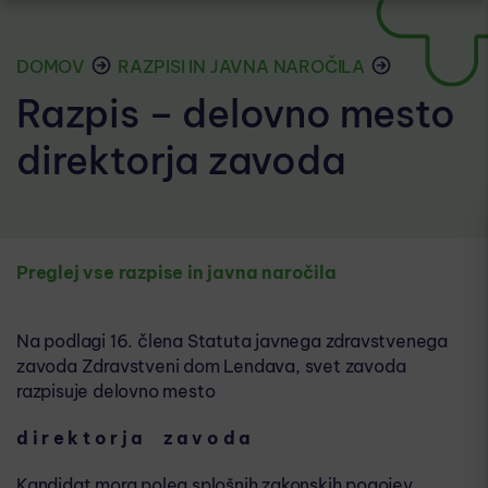
DOMOV
RAZPISI IN JAVNA NAROČILA
Razpis – delovno mesto
direktorja zavoda
Preglej vse razpise in javna naročila
Na podlagi 16. člena Statuta javnega zdravstvenega
zavoda Zdravstveni dom Lendava, svet zavoda
razpisuje delovno mesto
d i r e k t o r j a z a v o d a
Kandidat mora poleg splošnih zakonskih pogojev