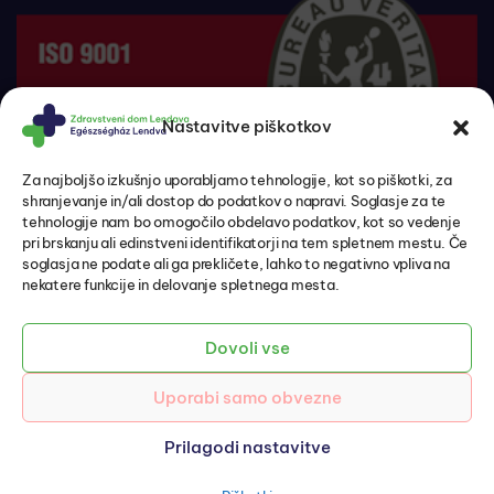
Nastavitve piškotkov
Za najboljšo izkušnjo uporabljamo tehnologije, kot so piškotki, za
shranjevanje in/ali dostop do podatkov o napravi. Soglasje za te
tehnologije nam bo omogočilo obdelavo podatkov, kot so vedenje
pri brskanju ali edinstveni identifikatorji na tem spletnem mestu. Če
soglasja ne podate ali ga prekličete, lahko to negativno vpliva na
nekatere funkcije in delovanje spletnega mesta.
Pacientove pravice in dolžnosti
Politika zasebnosti in varovanje osebnih podatkov
Piškotki
Dovoli vse
Izjava o dostopnosti
Uporabi samo obvezne
© 2026 ZD Lendava – EH Lendva
Avtorji:
Emigma
Prilagodi nastavitve