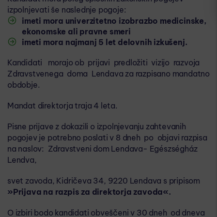
izpolnjevati še naslednje pogoje:
imeti mora univerzitetno izobrazbo medicinske,
ekonomske ali pravne smeri
imeti mora najmanj 5 let delovnih izkušenj.
Kandidati morajo ob prijavi predložiti vizijo razvoja
Zdravstvenega doma Lendava za razpisano mandatno
obdobje.
Mandat direktorja traja 4 leta.
Pisne prijave z dokazili o izpolnjevanju zahtevanih
pogojev je potrebno poslati v 8 dneh po objavi razpisa
na naslov: Zdravstveni dom Lendava- Egészségház
Lendva,
svet zavoda, Kidričeva 34, 9220 Lendava s pripisom
»Prijava na razpis za direktorja zavoda«.
O izbiri bodo kandidati obveščeni v 30 dneh od dneva